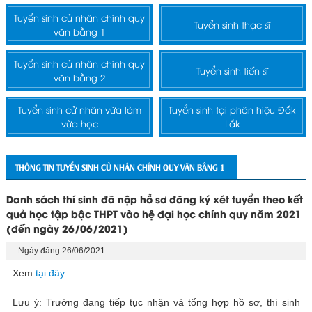
Tuyển sinh cử nhân chính quy
Tuyển sinh thạc sĩ
văn bằng 1
Tuyển sinh cử nhân chính quy
Tuyển sinh tiến sĩ
văn bằng 2
Tuyển sinh cử nhân vừa làm
Tuyển sinh tại phân hiệu Đắk
vừa học
Lắk
THÔNG TIN TUYỂN SINH CỬ NHÂN CHÍNH QUY VĂN BẰNG 1
Danh sách thí sinh đã nộp hồ sơ đăng ký xét tuyển theo kết
quả học tập bậc THPT vào hệ đại học chính quy năm 2021
(đến ngày 26/06/2021)
Ngày đăng 26/06/2021
Xem
tại đây
Lưu ý: Trường đang tiếp tục nhận và tổng hợp hồ sơ, thí sinh