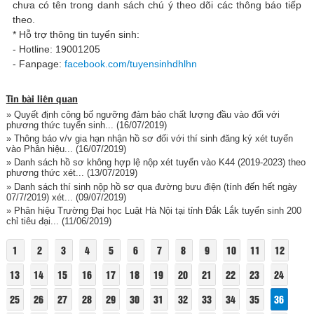
chưa có tên trong danh sách chú ý theo dõi các thông báo tiếp
theo.
* Hỗ trợ thông tin tuyển sinh:
- Hotline: 19001205
- Fanpage:
facebook.com/tuyensinhdhlhn
Tin bài liên quan
» Quyết định công bố ngưỡng đảm bảo chất lượng đầu vào đối với
phương thức tuyển sinh...
(16/07/2019)
» Thông báo v/v gia hạn nhận hồ sơ đối với thí sinh đăng ký xét tuyển
vào Phân hiệu...
(16/07/2019)
» Danh sách hồ sơ không hợp lệ nộp xét tuyển vào K44 (2019-2023) theo
phương thức xét...
(13/07/2019)
» Danh sách thí sinh nộp hồ sơ qua đường bưu điện (tính đến hết ngày
07/7/2019) xét...
(09/07/2019)
» Phân hiệu Trường Đại học Luật Hà Nội tại tỉnh Đắk Lắk tuyển sinh 200
chỉ tiêu đại...
(11/06/2019)
1
2
3
4
5
6
7
8
9
10
11
12
13
14
15
16
17
18
19
20
21
22
23
24
25
26
27
28
29
30
31
32
33
34
35
36