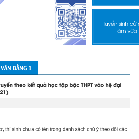
Tuyển sinh cử
làm vừa
 VĂN BẰNG 1
tuyển theo kết quả học tập bậc THPT vào hệ đại
021)
, thí sinh chưa có tên trong danh sách chú ý theo dõi các