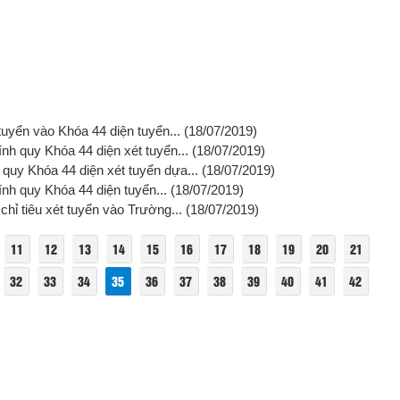
tuyển vào Khóa 44 diện tuyển...
(18/07/2019)
ính quy Khóa 44 diện xét tuyển...
(18/07/2019)
 quy Khóa 44 diện xét tuyển dựa...
(18/07/2019)
ính quy Khóa 44 diện tuyển...
(18/07/2019)
chỉ tiêu xét tuyển vào Trường...
(18/07/2019)
11
12
13
14
15
16
17
18
19
20
21
32
33
34
35
36
37
38
39
40
41
42