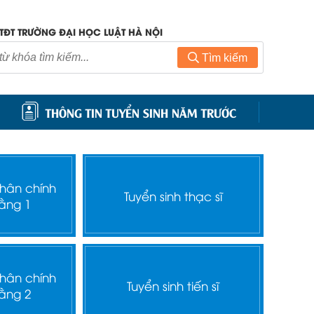
TĐT TRƯỜNG ĐẠI HỌC LUẬT HÀ NỘI
Tìm kiếm
THÔNG TIN TUYỂN SINH NĂM TRƯỚC
nhân chính
Tuyển sinh thạc sĩ
ằng 1
nhân chính
Tuyển sinh tiến sĩ
ằng 2