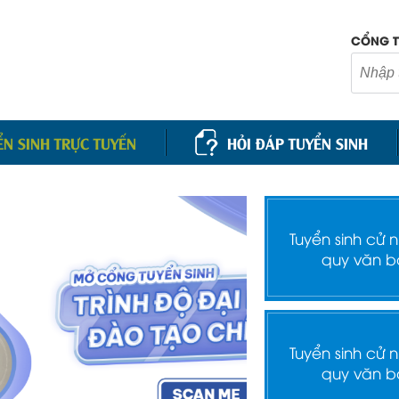
CỔNG T
ỂN SINH TRỰC TUYẾN
HỎI ĐÁP TUYỂN SINH
Tuyển sinh cử 
quy văn b
Tuyển sinh cử 
quy văn b