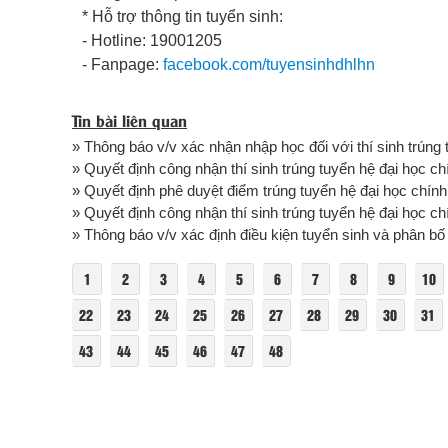
* Hỗ trợ thông tin tuyển sinh:
- Hotline: 19001205
- Fanpage:
facebook.com/tuyensinhdhlhn
Tin bài liên quan
» Thông báo v/v xác nhận nhập học đối với thí sinh trúng 
» Quyết định công nhận thí sinh trúng tuyển hệ đại học ch
» Quyết định phê duyệt điểm trúng tuyển hệ đại học chính
» Quyết định công nhận thí sinh trúng tuyển hệ đại học ch
» Thông báo v/v xác định điều kiện tuyển sinh và phân bố 
1
2
3
4
5
6
7
8
9
10
22
23
24
25
26
27
28
29
30
31
43
44
45
46
47
48