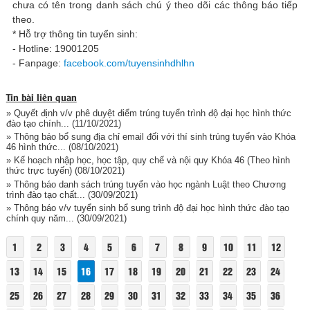
chưa có tên trong danh sách chú ý theo dõi các thông báo tiếp
theo.
* Hỗ trợ thông tin tuyển sinh:
- Hotline: 19001205
- Fanpage:
facebook.com/tuyensinhdhlhn
Tin bài liên quan
» Quyết định v/v phê duyệt điểm trúng tuyển trình độ đại học hình thức
đào tạo chính...
(11/10/2021)
» Thông báo bổ sung địa chỉ email đối với thí sinh trúng tuyển vào Khóa
46 hình thức...
(08/10/2021)
» Kế hoạch nhập học, học tập, quy chế và nội quy Khóa 46 (Theo hình
thức trực tuyến)
(08/10/2021)
» Thông báo danh sách trúng tuyển vào học ngành Luật theo Chương
trình đào tạo chất...
(30/09/2021)
» Thông báo v/v tuyển sinh bổ sung trình độ đại học hình thức đào tạo
chính quy năm...
(30/09/2021)
1
2
3
4
5
6
7
8
9
10
11
12
13
14
15
16
17
18
19
20
21
22
23
24
25
26
27
28
29
30
31
32
33
34
35
36