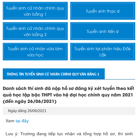
Tuyển sinh cử nhân chính quy
Tuyển sinh thạc sĩ
văn bằng 1
Tuyển sinh cử nhân chính quy
Tuyển sinh tiến sĩ
văn bằng 2
Tuyển sinh cử nhân vừa làm
Tuyển sinh tại phân hiệu Đắk
vừa học
Lắk
THÔNG TIN TUYỂN SINH CỬ NHÂN CHÍNH QUY VĂN BẰNG 1
Danh sách thí sinh đã nộp hồ sơ đăng ký xét tuyển theo kết
quả học tập bậc THPT vào hệ đại học chính quy năm 2021
(đến ngày 26/06/2021)
Ngày đăng 26/06/2021
Xem
tại đây
Lưu ý: Trường đang tiếp tục nhận và tổng hợp hồ sơ, thí sinh