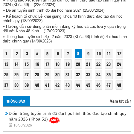
» Thông báo xét tuyển trình độ đại học hình thức đào tạo chính quy năm
2024 (Khóa 49)...
(22/04/2024)
» Đề án tuyển sinh trình độ đại học năm 2024
(15/03/2024)
» Kế hoạch tổ chức Lễ khai giảng Khóa 48 hình thức đào tạo đại học
chính quy
(18/09/2023)
» Hướng dẫn sử dụng phần mềm đăng ký học và các lưu ý quan trọng
đối với Khóa 48 hình...
(17/09/2023)
» Thông báo tuyển sinh đợt 2 năm 2023 (Khóa 48) trình độ đai học hình
thức chính quy
(14/09/2023)
1
2
3
4
5
6
7
8
9
10
11
12
13
14
15
16
17
18
19
20
21
22
23
24
25
26
27
28
29
30
31
32
33
34
35
36
37
38
39
40
41
42
43
44
45
46
47
48
Xem tất cả
THÔNG BÁO
Điểm trúng tuyển trình độ đại học hình thức đào tạo chính quy
năm 2026 (Khóa 51)
10/08/2026