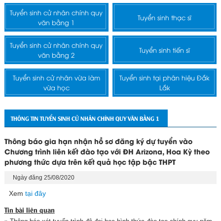
Tuyển sinh cử nhân chính quy
Tuyển sinh thạc sĩ
văn bằng 1
Tuyển sinh cử nhân chính quy
Tuyển sinh tiến sĩ
văn bằng 2
Tuyển sinh cử nhân vừa làm
Tuyển sinh tại phân hiệu Đắk
vừa học
Lắk
THÔNG TIN TUYỂN SINH CỬ NHÂN CHÍNH QUY VĂN BẰNG 1
Thông báo gia hạn nhận hồ sơ đăng ký dự tuyển vào
Chương trình liên kết đào tạo với ĐH Arizona, Hoa Kỳ theo
phương thức dựa trên kết quả học tập bậc THPT
Ngày đăng 25/08/2020
Xem
tại đây
Tin bài liên quan