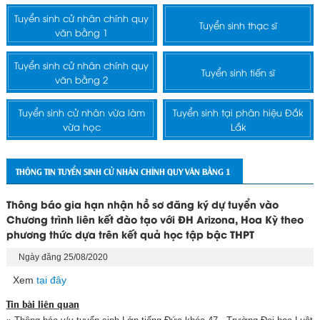
Tuyển sinh cử nhân chính quy
Tuyển sinh thạc sĩ
văn bằng 1
Tuyển sinh cử nhân chính quy
Tuyển sinh tiến sĩ
văn bằng 2
Tuyển sinh cử nhân vừa làm
Tuyển sinh tại phân hiệu Đắk
vừa học
Lắk
THÔNG TIN TUYỂN SINH CỬ NHÂN CHÍNH QUY VĂN BẰNG 1
Thông báo gia hạn nhận hồ sơ đăng ký dự tuyển vào
Chương trình liên kết đào tạo với ĐH Arizona, Hoa Kỳ theo
phương thức dựa trên kết quả học tập bậc THPT
Ngày đăng 25/08/2020
Xem
tại đây
Tin bài liên quan