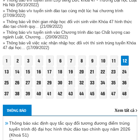
» Thông báo v/v tuyển sinh Lớp tiếng Đức khóa 47 - Trường Đại học Luật
Hà Nội
(05/10/2022)
» Thông báo v/v tuyển sinh đào tạo cùng một lúc hai chương trình
(27/09/2022)
» Thông báo về thời gian nhập học đối với sinh viên Khóa 47 hình thức
đào tạo chính quy...
(21/09/2022)
» Thông báo v/v tuyến sinh vào Chương trình đào tạo Chất lượng cao
ngành Luật, Chương...
(20/09/2022)
» Thông báo về việc xác nhận nhập học đối với thí sinh trúng tuyển Khóa
47 đại học...
(17/09/2022)
1
2
3
4
5
6
7
8
9
10
11
12
13
14
15
16
17
18
19
20
21
22
23
24
25
26
27
28
29
30
31
32
33
34
35
36
37
38
39
40
41
42
43
44
45
46
47
48
Xem tất cả
THÔNG BÁO
Thông báo xác định quy tắc quy đổi tương đương điểm trúng
tuyển trình độ đại học hình thức đào tạo chính quy năm 2026
(Khoá 51)