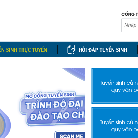
CỔNG T
ỂN SINH TRỰC TUYẾN
HỎI ĐÁP TUYỂN SINH
Tuyển sinh cử 
quy văn b
Tuyển sinh cử 
quy văn b