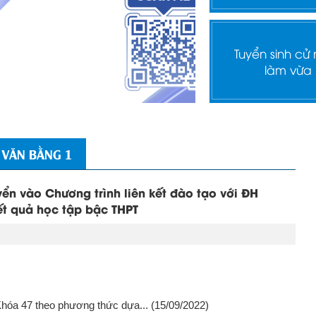
Tuyển sinh cử
làm vừa
 VĂN BẰNG 1
ển vào Chương trình liên kết đào tạo với ĐH
ết quả học tập bậc THPT
Khóa 47 theo phương thức dựa...
(15/09/2022)