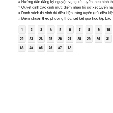
» Hướng dẫn đăng ký nguyện vọng xét tuyển theo hình thức
» Quyết định xác định mức điểm nhận hồ sơ xét tuyển năm
» Danh sách thí sinh đủ điều kiện trúng tuyển (trừ điều ki
» Điểm chuẩn theo phương thức xét kết quả học tập bậc 
1
2
3
4
5
6
7
8
9
10
22
23
24
25
26
27
28
29
30
31
43
44
45
46
47
48