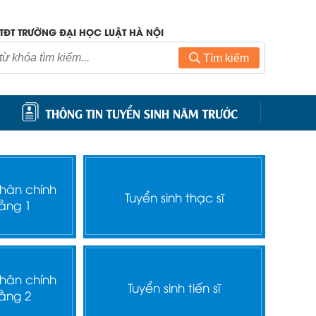
TĐT TRƯỜNG ĐẠI HỌC LUẬT HÀ NỘI
Tìm kiếm
THÔNG TIN TUYỂN SINH NĂM TRƯỚC
nhân chính
Tuyển sinh thạc sĩ
ằng 1
nhân chính
Tuyển sinh tiến sĩ
ằng 2