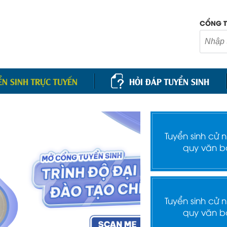
CỔNG T
ỂN SINH TRỰC TUYẾN
HỎI ĐÁP TUYỂN SINH
Tuyển sinh cử 
quy văn b
Tuyển sinh cử 
quy văn b