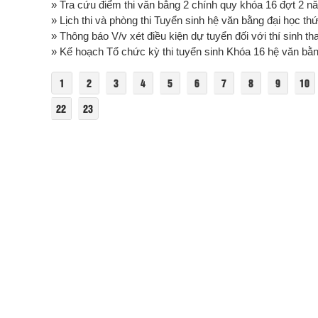
» Tra cứu điểm thi văn bằng 2 chính quy khóa 16 đợt 2 
» Lịch thi và phòng thi Tuyển sinh hệ văn bằng đại học th
» Thông báo V/v xét điều kiện dự tuyển đối với thí sinh t
» Kế hoạch Tổ chức kỳ thi tuyển sinh Khóa 16 hệ văn bằng
1
2
3
4
5
6
7
8
9
10
22
23