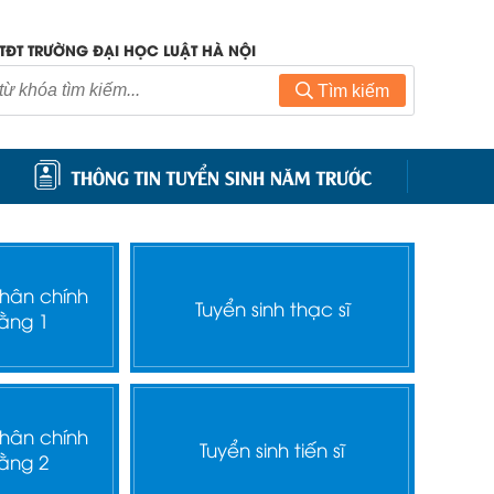
TĐT TRƯỜNG ĐẠI HỌC LUẬT HÀ NỘI
Tìm kiếm
THÔNG TIN TUYỂN SINH NĂM TRƯỚC
nhân chính
Tuyển sinh thạc sĩ
ằng 1
nhân chính
Tuyển sinh tiến sĩ
ằng 2