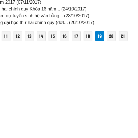
năm 2017
(07/11/2017)
ứ hai chính quy Khóa 16 năm...
(24/10/2017)
ham dự tuyển sinh hệ văn bằng...
(23/10/2017)
 đại học thứ hai chính quy (đợt...
(20/10/2017)
11
12
13
14
15
16
17
18
19
20
21