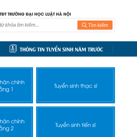
TĐT TRƯỜNG ĐẠI HỌC LUẬT HÀ NỘI
Tìm kiếm
THÔNG TIN TUYỂN SINH NĂM TRƯỚC
nhân chính
Tuyển sinh thạc sĩ
ằng 1
nhân chính
Tuyển sinh tiến sĩ
ằng 2