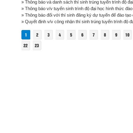
» Thông báo và danh sách thí sinh trúng tuyển trình độ đạ
» Thông báo v/v tuyển sinh trình độ đại học hình thức đào 
» Thông báo đối với thí sinh đăng ký dự tuyển để đào tạo 
» Quyết định v/v công nhận thí sinh trúng tuyển trình độ đạ
1
2
3
4
5
6
7
8
9
10
22
23