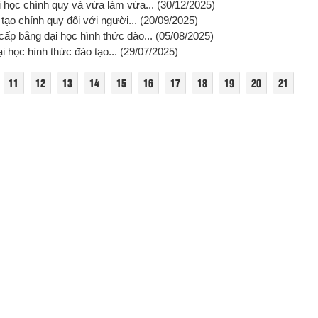
i học chính quy và vừa làm vừa...
(30/12/2025)
tạo chính quy đối với người...
(20/09/2025)
cấp bằng đại học hình thức đào...
(05/08/2025)
i học hình thức đào tạo...
(29/07/2025)
11
12
13
14
15
16
17
18
19
20
21