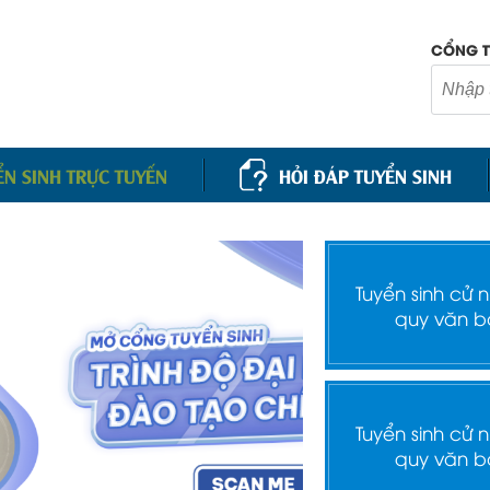
CỔNG T
ỂN SINH TRỰC TUYẾN
HỎI ĐÁP TUYỂN SINH
Tuyển sinh cử 
quy văn b
Tuyển sinh cử 
quy văn b