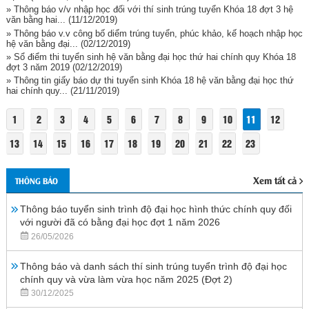
» Thông báo v/v nhập học đối với thí sinh trúng tuyển Khóa 18 đợt 3 hệ
văn bằng hai...
(11/12/2019)
» Thông báo v.v công bố diểm trúng tuyển, phúc khảo, kế hoạch nhập học
hệ văn bằng đại...
(02/12/2019)
» Sổ điểm thi tuyển sinh hệ văn bằng đại học thứ hai chính quy Khóa 18
đợt 3 năm 2019
(02/12/2019)
» Thông tin giấy báo dự thi tuyển sinh Khóa 18 hệ văn bằng đại học thứ
hai chính quy...
(21/11/2019)
1
2
3
4
5
6
7
8
9
10
11
12
13
14
15
16
17
18
19
20
21
22
23
Xem tất cả
THÔNG BÁO
Thông báo tuyển sinh trình độ đại học hình thức chính quy đối
với người đã có bằng đại học đợt 1 năm 2026
26/05/2026
Thông báo và danh sách thí sinh trúng tuyển trình độ đại học
chính quy và vừa làm vừa học năm 2025 (Đợt 2)
30/12/2025