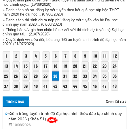
» Quyết định phê duyệt điểm trúng tuyển và danh sách trúng tuyển hệ đại
học chính quy...
(19/08/2020)
» Danh sách hồ sơ đăng ký xét tuyến theo kết quả học tập bậc THPT
năm 2020 hệ đại học...
(07/08/2020)
» Danh sách thí sinh chưa nộp phí đăng ký xét tuyển vào hệ Đại học
chính quy năm 2020...
(07/08/2020)
» Thông báo v/v gia hạn nhận hồ sơ đối với thí sinh dự tuyển hệ Đại học
chính quy tại...
(21/07/2020)
» Quyết định v/v sửa đổi, bổ sung "Đề án tuyển sinh trình độ đại học năm
2020"
(21/07/2020)
1
2
3
4
5
6
7
8
9
10
11
12
13
14
15
16
17
18
19
20
21
22
23
24
25
26
27
28
29
30
31
32
33
34
35
36
37
38
39
40
41
42
43
44
45
46
47
48
Xem tất cả
THÔNG BÁO
Điểm trúng tuyển trình độ đại học hình thức đào tạo chính quy
năm 2026 (Khóa 51)
10/08/2026