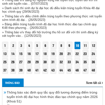
» Thông báo v/v đăng ký nguyện vọng xét tuyển trực tuyến đối với thí
sinh xét tuyển vào...
(07/07/2023)
» Danh sách thí sinh dự bị đại học đủ điều kiện trúng tuyển Khóa 48 đại
học chính quy
(29/06/2023)
» Thông báo v/v điều chỉnh điểm trúng tuyển theo phương thức xét tuyển
sớm trình độ đại...
(26/05/2023)
» Bảng điểm trúng tuyển trình độ đại học hình thức đào tạo chính quy
K48 theo phương...
(26/05/2023)
» Thông báo v/v thay đổi hội trường thu hồ sơ đối với thí sinh đăng ký
xét tuyển vào...
(12/05/2023)
1
2
3
4
5
6
7
8
9
10
11
12
13
14
15
16
17
18
19
20
21
22
23
24
25
26
27
28
29
30
31
32
33
34
35
36
37
38
39
40
41
42
43
44
45
46
47
48
Xem tất cả
THÔNG BÁO
Thông báo xác định quy tắc quy đổi tương đương điểm trúng
tuyển trình độ đại học hình thức đào tạo chính quy năm 2026
(Khoá 51)