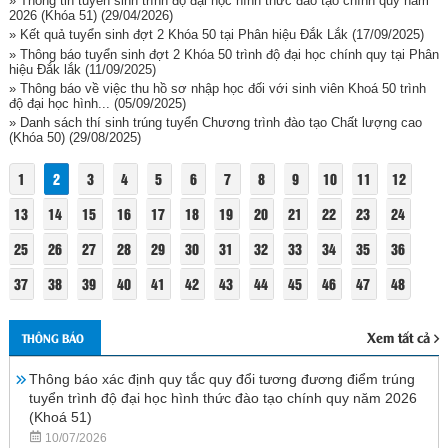
» Thông tin tuyển sinh trình độ đại học hình thức đào tạo chính quy năm
2026 (Khóa 51)
(29/04/2026)
» Kết quả tuyển sinh đợt 2 Khóa 50 tại Phân hiệu Đắk Lắk
(17/09/2025)
» Thông báo tuyển sinh đợt 2 Khóa 50 trình độ đại học chính quy tại Phân
hiệu Đắk lắk
(11/09/2025)
» Thông báo về việc thu hồ sơ nhập học đối với sinh viên Khoá 50 trình
độ đại học hình...
(05/09/2025)
» Danh sách thí sinh trúng tuyển Chương trình đào tạo Chất lượng cao
(Khóa 50)
(29/08/2025)
1
2
3
4
5
6
7
8
9
10
11
12
13
14
15
16
17
18
19
20
21
22
23
24
25
26
27
28
29
30
31
32
33
34
35
36
37
38
39
40
41
42
43
44
45
46
47
48
Xem tất cả
THÔNG BÁO
Thông báo xác định quy tắc quy đổi tương đương điểm trúng
tuyển trình độ đại học hình thức đào tạo chính quy năm 2026
(Khoá 51)
10/07/2026