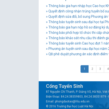
» Thông báo gia hạn nhập học Cao học K
» Quyết định công nhận trúng tuyển bổ s
» Quyết định sửa đổi, bổ sung Phương án
» Thông báo tuyển sinh sau đại học tại Ph
» Thông báo gia hạn nộp hồ sơ đăng ký d
» Thông báo phối hợp tổ chức thi cấp chứn
» Thông báo khảo sát nhu cầu thi đánh giá
» Thông báo tuyển sinh Cao học đợt 1 n
» Phương án tuyển sinh sau đại học năm
» QĐ phê duyệt phương án xác định điểm t
1
2
3
4
Cổng Tuyển Sinh
87 Nguyễn Chí Thanh, P. Giảng Võ, Hà Nội, Việ
Điện thoại: 84.24.38359803, 84.24.38351879 -
Email: phongdaotao@hlu.edu.vn
© 2016 Trường Đại học Luật Hà Nội