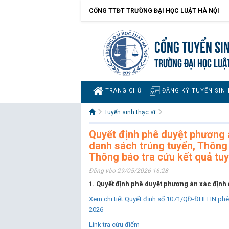
CỔNG TTĐT TRƯỜNG ĐẠI HỌC LUẬT HÀ NỘI
Cổng tuyển si
TRƯỜNG ĐẠI HỌC LUẬ
TRANG CHỦ
ĐĂNG KÝ TUYỂN SIN
Tuyển sinh thạc sĩ
Quyết định phê duyệt phương 
danh sách trúng tuyển, Thông
Thông báo tra cứu kết quả tuy
Đăng vào 29/05/2026 16:28
1. Quyết định phê duyệt phương án xác định 
Xem chi tiết Quyết định số 1071/QĐ-ĐHLHN phê 
2026
Link tra cứu điểm