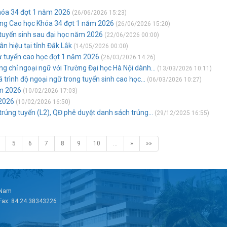
hóa 34 đợt 1 năm 2026
(26/06/2026 15:23)
ung Cao học Khóa 34 đợt 1 năm 2026
(26/06/2026 15:20)
 tuyển sinh sau đại học năm 2026
(22/06/2026 00:00)
ân hiệu tại tỉnh Đắk Lắk
(14/05/2026 00:00)
ự tuyển cao học đợt 1 năm 2026
(26/03/2026 14:26)
g chỉ ngoại ngữ với Trường Đại học Hà Nội dành...
(13/03/2026 10:11)
 trình độ ngoại ngữ trong tuyển sinh cao học...
(06/03/2026 10:27)
ăm 2026
(10/02/2026 17:03)
 2026
(10/02/2026 16:50)
rúng tuyển (L2), QĐ phê duyệt danh sách trúng...
(29/12/2025 16:55)
5
6
7
8
9
10
…
»
»»
t Nam
 Fax: 84.24.38343226