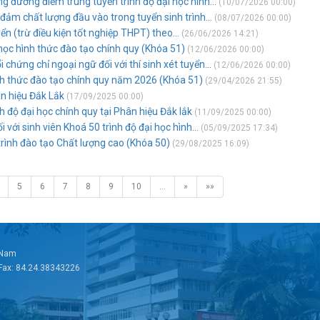
g đương điểm trúng tuyển trình độ đại học hình...
(10/07/2026 00:00)
đảm chất lượng đầu vào trong tuyển sinh trình...
(08/07/2026 00:00)
ển (trừ điều kiện tốt nghiệp THPT) theo...
(26/06/2026 14:21)
học hình thức đào tạo chính quy (Khóa 51)
(12/06/2026 00:00)
hứng chỉ ngoại ngữ đối với thí sinh xét tuyển...
(12/06/2026 00:00)
ình thức đào tạo chính quy năm 2026 (Khóa 51)
(29/04/2026 21:55)
ân hiệu Đắk Lắk
(17/09/2025 00:00)
h độ đại học chính quy tại Phân hiệu Đắk lắk
(11/09/2025 00:00)
 với sinh viên Khoá 50 trình độ đại học hình...
(05/09/2025 17:34)
trình đào tạo Chất lượng cao (Khóa 50)
(29/08/2025 16:09)
5
6
7
8
9
10
…
»
»»
t Nam
 Fax: 84.24.38343226