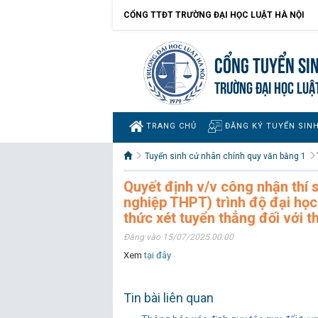
CỔNG TTĐT TRƯỜNG ĐẠI HỌC LUẬT HÀ NỘI
Cổng tuyển si
TRƯỜNG ĐẠI HỌC LUẬ
TRANG CHỦ
ĐĂNG KÝ TUYỂN SIN
Tuyển sinh cử nhân chính quy văn bằng 1
Quyết định v/v công nhận thí s
nghiệp THPT) trình độ đại họ
thức xét tuyển thẳng đối với th
Đăng vào 15/07/2025 00:00
Xem
tại đây
Tin bài liên quan