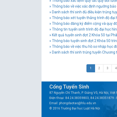
» Thông báo xác định quy tắc quy đổi tươn
» Thông báo về việc xác định ngưỡng bảo 
» Danh sách thí sinh đủ điều kiện trúng tuy
» Thông báo xét tuyển thẳng trình độ đại 
» Thông báo đăng ký điểm cộng và quy đổi c
» Thông tin tuyển sinh trình độ đại học h
» Kết quả tuyển sinh đợt 2 Khóa 50 tại Ph
» Thông báo tuyển sinh đợt 2 Khóa 50 trìn
» Thông báo về việc thu hồ sơ nhập học đối
» Danh sách thí sinh trúng tuyển Chương 
1
2
3
4
Cổng Tuyển Sinh
87 Nguyễn Chí Thanh, P. Giảng Võ, Hà Nội, Việ
Điện thoại: 84.24.38359803, 84.24.38351879 -
Email: phongdaotao@hlu.edu.vn
© 2016 Trường Đại học Luật Hà Nội