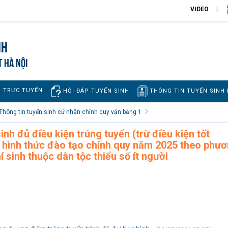
VIDEO
nh
T HÀ NỘI
H TRỰC TUYẾN
THÔNG TIN TUYỂN SINH
HỎI ĐÁP TUYỂN SINH
Thông tin tuyển sinh cử nhân chính quy văn bằng 1
inh đủ điều kiện trúng tuyển (trừ điều kiện tốt
c hình thức đào tạo chính quy năm 2025 theo phư
í sinh thuộc dân tộc thiểu số ít người