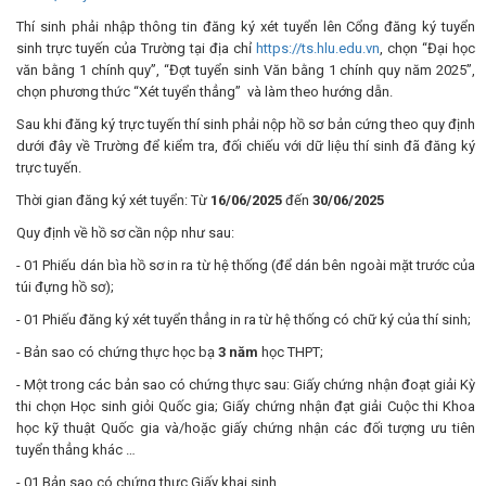
Thí sinh phải nhập thông tin đăng ký xét tuyển lên Cổng đăng ký tuyển
sinh trực tuyến của Trường tại địa chỉ
https://ts.hlu.edu.vn
, chọn “Đại học
văn bằng 1 chính quy”, “Đợt tuyển sinh Văn bằng 1 chính quy năm 2025”,
chọn phương thức “Xét tuyển thẳng” và làm theo hướng dẫn.
Sau khi đăng ký trực tuyến thí sinh phải nộp hồ sơ bản cứng theo quy định
dưới đây về Trường để kiểm tra, đối chiếu với dữ liệu thí sinh đã đăng ký
trực tuyến.
Thời gian đăng ký xét tuyển: Từ
16/06/2025
đến
30/06/2025
Quy định về hồ sơ cần nộp như sau:
- 01 Phiếu dán bìa hồ sơ in ra từ hệ thống (để dán bên ngoài mặt trước của
túi đựng hồ sơ);
- 01 Phiếu đăng ký xét tuyển thẳng in ra từ hệ thống có chữ ký của thí sinh;
- Bản sao có chứng thực học bạ
3 năm
học THPT;
- Một trong các bản sao có chứng thực sau: Giấy chứng nhận đoạt giải Kỳ
thi chọn Học sinh giỏi Quốc gia; Giấy chứng nhận đạt giải Cuộc thi Khoa
học kỹ thuật Quốc gia và/hoặc giấy chứng nhận các đối tượng ưu tiên
tuyển thẳng khác …
- 01 Bản sao có chứng thực Giấy khai sinh.