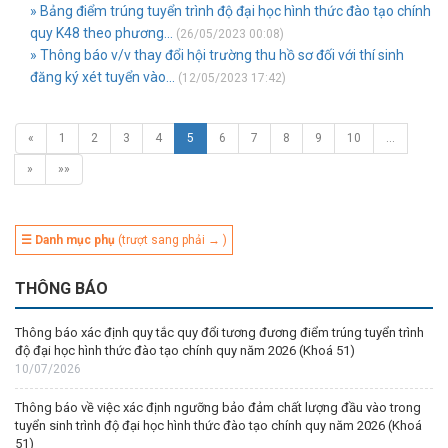
» Bảng điểm trúng tuyển trình độ đại học hình thức đào tạo chính
quy K48 theo phương...
(26/05/2023 00:08)
» Thông báo v/v thay đổi hội trường thu hồ sơ đối với thí sinh
đăng ký xét tuyển vào...
(12/05/2023 17:42)
«
1
2
3
4
5
6
7
8
9
10
…
»
»»
☰ Danh mục phụ
(trượt sang phải → )
THÔNG BÁO
Thông báo xác định quy tắc quy đổi tương đương điểm trúng tuyển trình
độ đại học hình thức đào tạo chính quy năm 2026 (Khoá 51)
10/07/2026
Thông báo về việc xác định ngưỡng bảo đảm chất lượng đầu vào trong
tuyển sinh trình độ đại học hình thức đào tạo chính quy năm 2026 (Khoá
51)