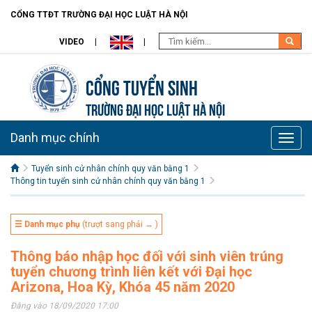
CỔNG TTĐT TRƯỜNG ĐẠI HỌC LUẬT HÀ NỘI
VIDEO
Cổng tuyển sinh
TRƯỜNG ĐẠI HỌC LUẬT HÀ NỘI
Danh mục chính
Toggle
naviga
Tuyển sinh cử nhân chính quy văn bằng 1
Thông tin tuyển sinh cử nhân chính quy văn bằng 1
☰ Danh mục phụ
(trượt sang phải → )
Thông báo nhập học đối với sinh viên trúng
tuyển chương trình liên kết với Đại học
Arizona, Hoa Kỳ, Khóa 45 năm 2020
Đăng vào 18/09/2020 17:00