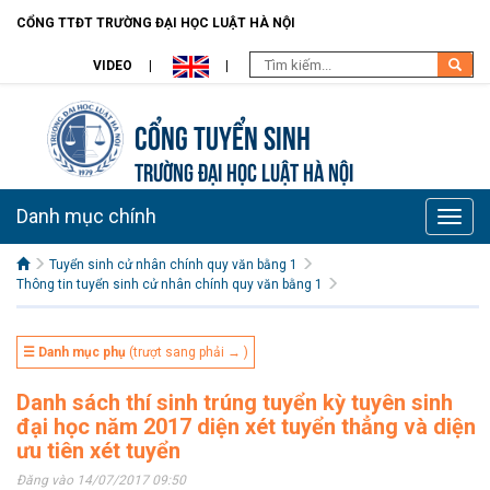
CỔNG TTĐT TRƯỜNG ĐẠI HỌC LUẬT HÀ NỘI
VIDEO
Cổng tuyển sinh
TRƯỜNG ĐẠI HỌC LUẬT HÀ NỘI
Danh mục chính
Toggle
naviga
Tuyển sinh cử nhân chính quy văn bằng 1
Thông tin tuyển sinh cử nhân chính quy văn bằng 1
☰ Danh mục phụ
(trượt sang phải → )
Danh sách thí sinh trúng tuyển kỳ tuyên sinh
đại học năm 2017 diện xét tuyển thẳng và diện
ưu tiên xét tuyển
Đăng vào 14/07/2017 09:50