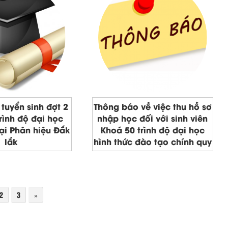
tuyển sinh đợt 2
Thông báo về việc thu hồ sơ
rình độ đại học
nhập học đối với sinh viên
tại Phân hiệu Đắk
Khoá 50 trình độ đại học
lắk
hình thức đào tạo chính quy
2
3
»