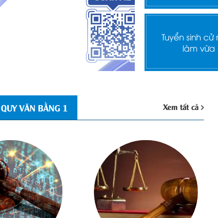
Tuyển sinh cử
làm vừa
Xem tất cả
 QUY VĂN BẰNG 1