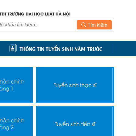
TĐT TRƯỜNG ĐẠI HỌC LUẬT HÀ NỘI
Tìm kiếm
THÔNG TIN TUYỂN SINH NĂM TRƯỚC
nhân chính
Tuyển sinh thạc sĩ
ằng 1
nhân chính
Tuyển sinh tiến sĩ
ằng 2