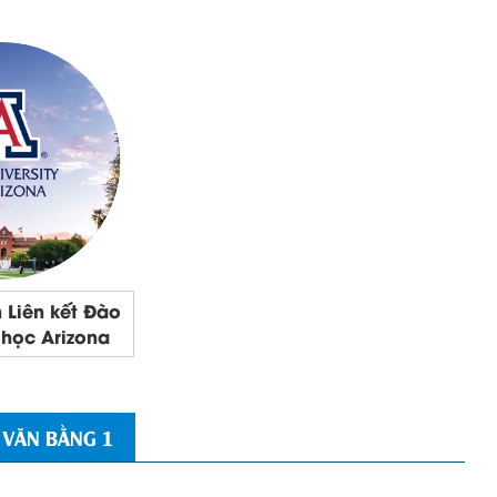
 Liên kết Đào
 học Arizona
 VĂN BẰNG 1