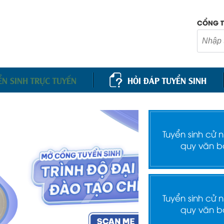
CỔNG T
ỂN SINH TRỰC TUYẾN
HỎI ĐÁP TUYỂN SINH
Tuyển sinh cử 
quy văn b
Tuyển sinh cử 
quy văn b