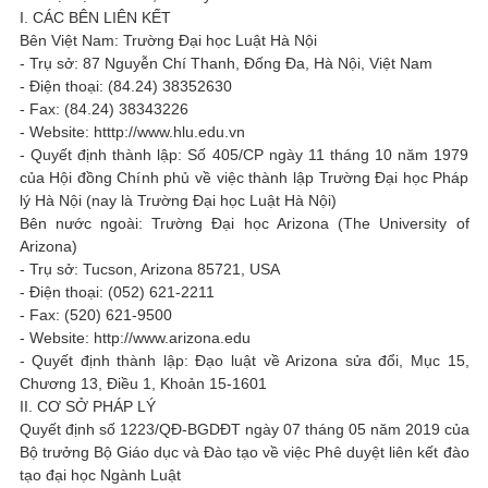
I. CÁC BÊN LIÊN KẾT
Bên Việt Nam: Trường Đại học Luật Hà Nội
- Trụ sở: 87 Nguyễn Chí Thanh, Đống Đa, Hà Nội, Việt Nam
- Điện thoại: (84.24) 38352630
- Fax: (84.24) 38343226
- Website: htttp://www.hlu.edu.vn
- Quyết định thành lập: Số 405/CP ngày 11 tháng 10 năm 1979
của Hội đồng Chính phủ về việc thành lập Trường Đại học Pháp
lý Hà Nội (nay là Trường Đại học Luật Hà Nội)
Bên nước ngoài: Trường Đại học Arizona (The University of
Arizona)
- Trụ sở: Tucson, Arizona 85721, USA
- Điện thoại: (052) 621-2211
- Fax: (520) 621-9500
- Website: http://www.arizona.edu
- Quyết định thành lập: Đạo luật về Arizona sửa đổi, Mục 15,
Chương 13, Điều 1, Khoản 15-1601
II. CƠ SỞ PHÁP LÝ
Quyết định số 1223/QĐ-BGDĐT ngày 07 tháng 05 năm 2019 của
Bộ trưởng Bộ Giáo dục và Đào tạo về việc Phê duyệt liên kết đào
tạo đại học Ngành Luật