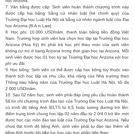
học Arizona.
7. Văn bằng được cấp: Sinh viên hoàn thành chương trình này
được cấp hai bằng: bằng cử nhân luật (hệ chính quy) của
Trường Đại học Luật Hà Nội và bằng cử nhân ngành luật của Đại
học Arizona (B.A in Law).
8. Học phí: 10.000 USD/năm, thanh toán bằng tiền đồng Việt
Nam. Trường hợp sinh viên lựa chọn học tập tại Trường Đại học
Arizona (Hoa Kỳ) thì phải trả học phí theo mức của sinh viên
không cư trú ở bang Arizona trong thời gian học tại Arizona. Mỗi
sinh viên được học 01 học kỳ tại Trường Đại học Arizona với học
phí ưu đãi.
9. Học bổng: Sinh viên có thể được cấp học bổng tùy thuộc vào
thành tích học tập và nhu cầu, khả năng của Nhà trường theo
Thông báo hằng năm của Trường Đại học Luật Hà Nội, tối đa
2.000 USD/năm.
10. Sau 02 năm học, sinh viên phải đáp ứng yêu cầu hoàn thành
56 tín chỉ chương trình đào tạo của Trường Đại học Luật Hà Nội,
có trình độ tiếng Anh IELTS từ 6,5 hoặc tương đương trở lên;
điểm trung bình chung học tập 02 năm đầu từ 2.0/4.0 trở lên mới
được học các môn đào tạo luật của Trường Đại học Arizona. Nếu
chưa đạt trình độ tiếng Anh, sinh viên phải tự đào tạo thêm về
tiếng Anh trước khi tiếp tục học các học phần tiếp theo.