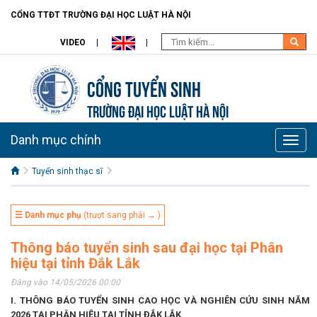
CỔNG TTĐT TRƯỜNG ĐẠI HỌC LUẬT HÀ NỘI
VIDEO
Cổng tuyển sinh
TRƯỜNG ĐẠI HỌC LUẬT HÀ NỘI
Danh mục chính
Toggle
naviga
Tuyển sinh thạc sĩ
☰ Danh mục phụ
(trượt sang phải → )
Thông báo tuyển sinh sau đại học tại Phân
hiệu tại tỉnh Đắk Lắk
Đăng vào 14/05/2026 00:00
I. THÔNG BÁO TUYỂN SINH CAO HỌC VÀ NGHIÊN CỨU SINH NĂM
2026 TẠI PHÂN HIỆU TẠI TỈNH ĐẮK LẮK