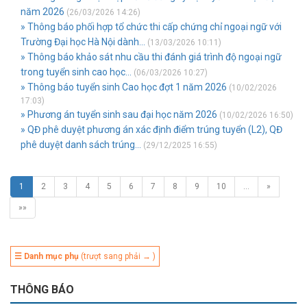
năm 2026
(26/03/2026 14:26)
» Thông báo phối hợp tổ chức thi cấp chứng chỉ ngoại ngữ với
Trường Đại học Hà Nội dành...
(13/03/2026 10:11)
» Thông báo khảo sát nhu cầu thi đánh giá trình độ ngoại ngữ
trong tuyển sinh cao học...
(06/03/2026 10:27)
» Thông báo tuyển sinh Cao học đợt 1 năm 2026
(10/02/2026
17:03)
» Phương án tuyển sinh sau đại học năm 2026
(10/02/2026 16:50)
» QĐ phê duyệt phương án xác định điểm trúng tuyển (L2), QĐ
phê duyệt danh sách trúng...
(29/12/2025 16:55)
1
2
3
4
5
6
7
8
9
10
…
»
»»
☰ Danh mục phụ
(trượt sang phải → )
THÔNG BÁO