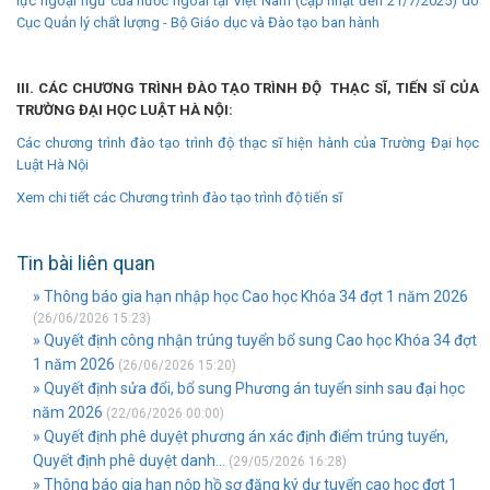
lực ngoại ngữ của nước ngoài tại Việt Nam (cập nhật đến 21/7/2025) do
Cục Quản lý chất lượng - Bộ Giáo dục và Đào tạo ban hành
III. CÁC CHƯƠNG TRÌNH ĐÀO TẠO TRÌNH ĐỘ THẠC SĨ, TIẾN SĨ CỦA
TRƯỜNG ĐẠI HỌC LUẬT HÀ NỘI:
Các chương trình đào tạo trình độ thạc sĩ hiện hành của Trường Đại học
Luật Hà Nội
Xem chi tiết các Chương trình đào tạo trình độ tiến sĩ
Tin bài liên quan
» Thông báo gia hạn nhập học Cao học Khóa 34 đợt 1 năm 2026
(26/06/2026 15:23)
» Quyết định công nhận trúng tuyển bổ sung Cao học Khóa 34 đợt
1 năm 2026
(26/06/2026 15:20)
» Quyết định sửa đổi, bổ sung Phương án tuyển sinh sau đại học
năm 2026
(22/06/2026 00:00)
» Quyết định phê duyệt phương án xác định điểm trúng tuyển,
Quyết định phê duyệt danh...
(29/05/2026 16:28)
» Thông báo gia hạn nộp hồ sơ đăng ký dự tuyển cao học đợt 1