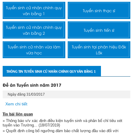
Tuyển sinh cử nhân chính quy
Tuyển sinh thạc sĩ
văn bằng 1
Tuyển sinh cử nhân chính quy
Tuyển sinh tiến sĩ
văn bằng 2
Tuyển sinh cử nhân vừa làm
Tuyển sinh tại phân hiệu Đắk
vừa học
Lắk
THÔNG TIN TUYỂN SINH CỬ NHÂN CHÍNH QUY VĂN BẰNG 1
Đề án Tuyển sinh năm 2017
Ngày đăng 31/03/2017
Xem chi tiết
Tin bài liên quan
» Thông báo v/v xác định điều kiện tuyển sinh và phân bố chỉ tiêu xét
tuyển vào Trường...
(18/07/2019)
» Quyết định công bố ngưỡng đảm bảo chất lượng đầu vào đối với