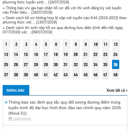
phương thức tuyển sinh...
(16/07/2019)
» Thông báo v/v gia hạn nhận hồ sơ đối với thí sinh đăng ký xét tuyển
vào Phân hiệu...
(16/07/2019)
» Danh sách hồ sơ không hợp lệ nộp xét tuyển vào K44 (2019-2023) theo
phương thức xét...
(13/07/2019)
» Danh sách thí sinh nộp hồ sơ qua đường bưu điện (tính đến hết ngày
07/7/2019) xét...
(09/07/2019)
1
2
3
4
5
6
7
8
9
10
11
12
13
14
15
16
17
18
19
20
21
22
23
24
25
26
27
28
29
30
31
32
33
34
35
36
37
38
39
40
41
42
43
44
45
46
47
48
Xem tất cả
THÔNG BÁO
Thông báo xác định quy tắc quy đổi tương đương điểm trúng
tuyển trình độ đại học hình thức đào tạo chính quy năm 2026
(Khoá 51)
10/07/2026