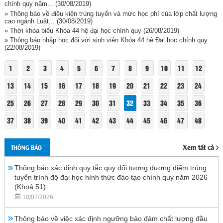
chính quy năm...
(30/08/2019)
» Thông báo về điều kiện trúng tuyển và mức học phí của lớp chất lượng
cao ngành Luật...
(30/08/2019)
» Thời khóa biểu Khóa 44 hệ đại học chính quy
(26/08/2019)
» Thông báo nhập học đối với sinh viên Khóa 44 hệ Đại học chính quy
(22/08/2019)
1
2
3
4
5
6
7
8
9
10
11
12
13
14
15
16
17
18
19
20
21
22
23
24
25
26
27
28
29
30
31
32
33
34
35
36
37
38
39
40
41
42
43
44
45
46
47
48
Xem tất cả
THÔNG BÁO
Thông báo xác định quy tắc quy đổi tương đương điểm trúng
tuyển trình độ đại học hình thức đào tạo chính quy năm 2026
(Khoá 51)
10/07/2026
Thông báo về việc xác định ngưỡng bảo đảm chất lượng đầu