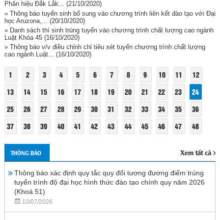
Phân hiệu Đắk Lắk...
(21/10/2020)
» Thông báo tuyển sinh bổ sung vào chương trình liên kết đào tạo với Đại
học Aruzona,...
(20/10/2020)
» Danh sách thí sinh trúng tuyển vào chương trình chất lượng cao ngành
Luật Khóa 45
(16/10/2020)
» Thông báo v/v điều chỉnh chỉ tiêu xét tuyển chương trình chất lượng
cao ngành Luật...
(16/10/2020)
1
2
3
4
5
6
7
8
9
10
11
12
13
14
15
16
17
18
19
20
21
22
23
24
25
26
27
28
29
30
31
32
33
34
35
36
37
38
39
40
41
42
43
44
45
46
47
48
Xem tất cả
THÔNG BÁO
Thông báo xác định quy tắc quy đổi tương đương điểm trúng
tuyển trình độ đại học hình thức đào tạo chính quy năm 2026
(Khoá 51)
10/07/2026