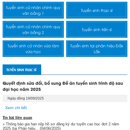
Tuyển sinh cử nhân chính quy
Tuyển sinh thạc sĩ
văn bằng 1
Tuyển sinh cử nhân chính quy
Tuyển sinh tiến sĩ
văn bằng 2
Tuyển sinh cử nhân vừa làm
Tuyển sinh tại phân hiệu Đắk
vừa học
Lắk
TUYỂN SINH THẠC SĨ
Quyết định sửa đổi, bổ sung Đề án tuyển sinh trình độ sau
đại học năm 2025
Ngày đăng 19/09/2025
Xem chi tiết
Tin bài liên quan
» Thông báo gia hạn nộp hồ sơ đăng ký dự tuyển cao học đợt 2 năm
2025 (tại Phân hiệu...
(04/06/2025)