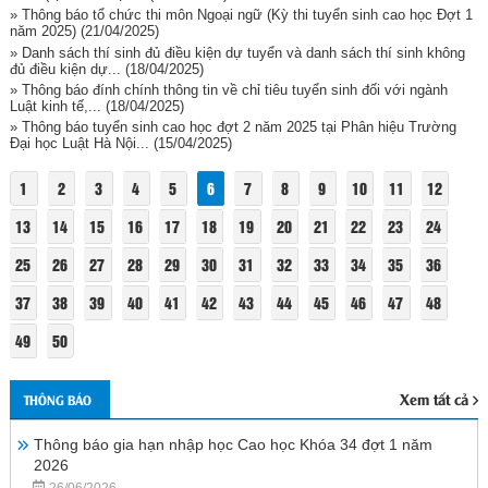
» Thông báo tổ chức thi môn Ngoại ngữ (Kỳ thi tuyển sinh cao học Đợt 1
năm 2025)
(21/04/2025)
» Danh sách thí sinh đủ điều kiện dự tuyển và danh sách thí sinh không
đủ điều kiện dự...
(18/04/2025)
» Thông báo đính chính thông tin về chỉ tiêu tuyển sinh đối với ngành
Luật kinh tế,...
(18/04/2025)
» Thông báo tuyển sinh cao học đợt 2 năm 2025 tại Phân hiệu Trường
Đại học Luật Hà Nội...
(15/04/2025)
1
2
3
4
5
6
7
8
9
10
11
12
13
14
15
16
17
18
19
20
21
22
23
24
25
26
27
28
29
30
31
32
33
34
35
36
37
38
39
40
41
42
43
44
45
46
47
48
49
50
Xem tất cả
THÔNG BÁO
Thông báo gia hạn nhập học Cao học Khóa 34 đợt 1 năm
2026
26/06/2026