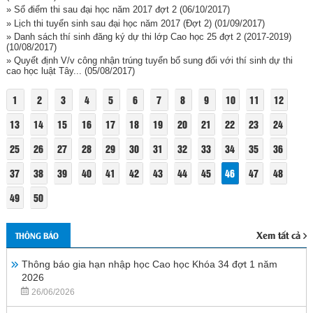
» Sổ điểm thi sau đại học năm 2017 đợt 2
(06/10/2017)
» Lịch thi tuyển sinh sau đại học năm 2017 (Đợt 2)
(01/09/2017)
» Danh sách thí sinh đăng ký dự thi lớp Cao học 25 đợt 2 (2017-2019)
(10/08/2017)
» Quyết định V/v công nhận trúng tuyển bổ sung đối với thí sinh dự thi
cao học luật Tây...
(05/08/2017)
1
2
3
4
5
6
7
8
9
10
11
12
13
14
15
16
17
18
19
20
21
22
23
24
25
26
27
28
29
30
31
32
33
34
35
36
37
38
39
40
41
42
43
44
45
46
47
48
49
50
Xem tất cả
THÔNG BÁO
Thông báo gia hạn nhập học Cao học Khóa 34 đợt 1 năm
2026
26/06/2026