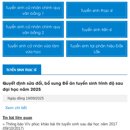
Tuyển sinh cử nhân chính quy
Tuyển sinh thạc sĩ
văn bằng 1
Tuyển sinh cử nhân chính quy
Tuyển sinh tiến sĩ
văn bằng 2
Tuyển sinh cử nhân vừa làm
Tuyển sinh tại phân hiệu Đắk
vừa học
Lắk
TUYỂN SINH THẠC SĨ
Quyết định sửa đổi, bổ sung Đề án tuyển sinh trình độ sau
đại học năm 2025
Ngày đăng 19/09/2025
Xem chi tiết
Tin bài liên quan
» Thông báo V/v phúc khảo bài thi tuyển sinh sau đại học năm 2017
(09/10/2017)