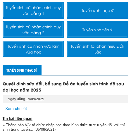
Tuyển sinh cử nhân chính quy
Tuyển sinh thạc sĩ
văn bằng 1
Tuyển sinh cử nhân chính quy
Tuyển sinh tiến sĩ
văn bằng 2
Tuyển sinh cử nhân vừa làm
Tuyển sinh tại phân hiệu Đắk
vừa học
Lắk
TUYỂN SINH THẠC SĨ
Quyết định sửa đổi, bổ sung Đề án tuyển sinh trình độ sau
đại học năm 2025
Ngày đăng 19/09/2025
Xem chi tiết
Tin bài liên quan
» Thông báo V/v tổ chức nhập học theo hình thức trực tuyến đối với thí
sinh trúng tuyển...
(06/08/2021)