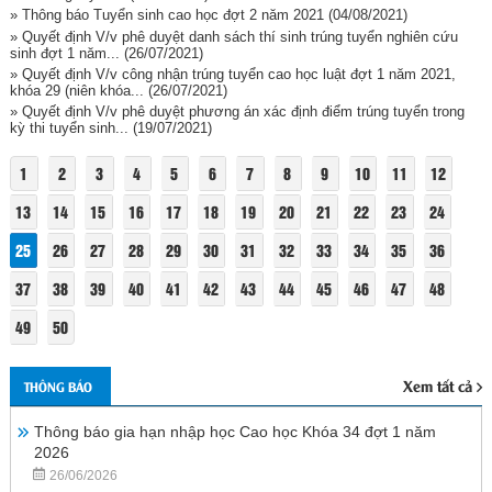
» Thông báo Tuyển sinh cao học đợt 2 năm 2021
(04/08/2021)
» Quyết định V/v phê duyệt danh sách thí sinh trúng tuyển nghiên cứu
sinh đợt 1 năm...
(26/07/2021)
» Quyết định V/v công nhận trúng tuyển cao học luật đợt 1 năm 2021,
khóa 29 (niên khóa...
(26/07/2021)
» Quyết định V/v phê duyệt phương án xác định điểm trúng tuyển trong
kỳ thi tuyển sinh...
(19/07/2021)
1
2
3
4
5
6
7
8
9
10
11
12
13
14
15
16
17
18
19
20
21
22
23
24
25
26
27
28
29
30
31
32
33
34
35
36
37
38
39
40
41
42
43
44
45
46
47
48
49
50
Xem tất cả
THÔNG BÁO
Thông báo gia hạn nhập học Cao học Khóa 34 đợt 1 năm
2026
26/06/2026