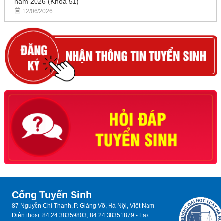
năm 2026 (Khóa 51)
12/06/2026
Cổng Tuyển Sinh
87 Nguyễn Chí Thanh, P. Giảng Võ, Hà Nội, Việt Nam
Điện thoại: 84.24.38359803, 84.24.38351879 - Fax: