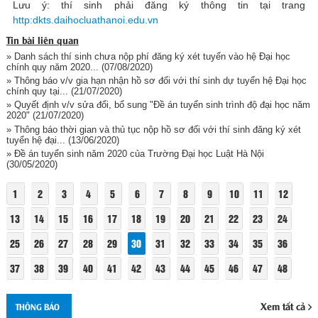
Lưu ý: thí sinh phải đăng ký thông tin tại trang
http:dkts.daihocluathanoi.edu.vn
Tin bài liên quan
» Danh sách thí sinh chưa nộp phí đăng ký xét tuyển vào hệ Đại học
chính quy năm 2020...
(07/08/2020)
» Thông báo v/v gia hạn nhận hồ sơ đối với thí sinh dự tuyển hệ Đại học
chính quy tại...
(21/07/2020)
» Quyết định v/v sửa đổi, bổ sung "Đề án tuyển sinh trình độ đại học năm
2020"
(21/07/2020)
» Thông báo thời gian và thủ tục nộp hồ sơ đối với thí sinh đăng ký xét
tuyển hệ đại...
(13/06/2020)
» Đề án tuyển sinh năm 2020 của Trường Đại học Luật Hà Nội
(30/05/2020)
1
2
3
4
5
6
7
8
9
10
11
12
13
14
15
16
17
18
19
20
21
22
23
24
25
26
27
28
29
30
31
32
33
34
35
36
37
38
39
40
41
42
43
44
45
46
47
48
Xem tất cả
THÔNG BÁO