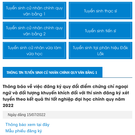
Tuyển sinh cử nhân chính quy
Tuyển sinh thạc sĩ
văn bằng 1
Tuyển sinh cử nhân chính quy
Tuyển sinh tiến sĩ
văn bằng 2
Tuyển sinh cử nhân vừa làm
Tuyển sinh tại phân hiệu Đắk
vừa học
Lắk
THÔNG TIN TUYỂN SINH CỬ NHÂN CHÍNH QUY VĂN BẰNG 1
Thông báo về việc đăng ký quy đổi điểm chứng chỉ ngoại
ngữ và đối tượng khuyến khích đối với thí sinh đăng ký xét
tuyển theo kết quả thi tốt nghiệp đại học chính quy năm
2022
Ngày đăng 15/07/2022
Thông báo xem tại đây
Mẫu phiếu đăng ký