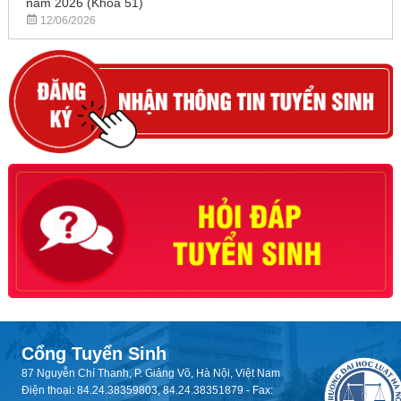
năm 2026 (Khóa 51)
12/06/2026
Cổng Tuyển Sinh
87 Nguyễn Chí Thanh, P. Giảng Võ, Hà Nội, Việt Nam
Điện thoại: 84.24.38359803, 84.24.38351879 - Fax: