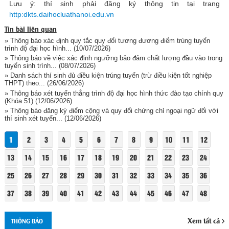
Lưu ý: thí sinh phải đăng ký thông tin tại trang
http:dkts.daihocluathanoi.edu.vn
Tin bài liên quan
» Thông báo xác định quy tắc quy đổi tương đương điểm trúng tuyển
trình độ đại học hình...
(10/07/2026)
» Thông báo về việc xác định ngưỡng bảo đảm chất lượng đầu vào trong
tuyển sinh trình...
(08/07/2026)
» Danh sách thí sinh đủ điều kiện trúng tuyển (trừ điều kiện tốt nghiệp
THPT) theo...
(26/06/2026)
» Thông báo xét tuyển thẳng trình độ đại học hình thức đào tạo chính quy
(Khóa 51)
(12/06/2026)
» Thông báo đăng ký điểm cộng và quy đổi chứng chỉ ngoại ngữ đối với
thí sinh xét tuyển...
(12/06/2026)
1
2
3
4
5
6
7
8
9
10
11
12
13
14
15
16
17
18
19
20
21
22
23
24
25
26
27
28
29
30
31
32
33
34
35
36
37
38
39
40
41
42
43
44
45
46
47
48
Xem tất cả
THÔNG BÁO