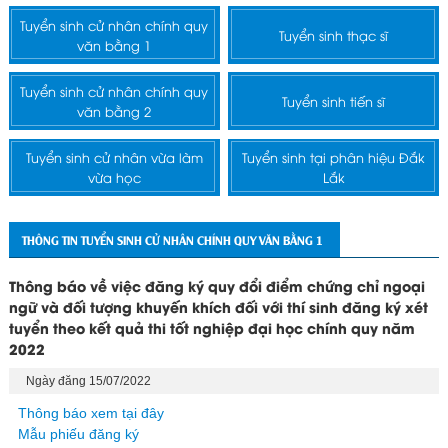
Tuyển sinh cử nhân chính quy
Tuyển sinh thạc sĩ
văn bằng 1
Tuyển sinh cử nhân chính quy
Tuyển sinh tiến sĩ
văn bằng 2
Tuyển sinh cử nhân vừa làm
Tuyển sinh tại phân hiệu Đắk
vừa học
Lắk
THÔNG TIN TUYỂN SINH CỬ NHÂN CHÍNH QUY VĂN BẰNG 1
Thông báo về việc đăng ký quy đổi điểm chứng chỉ ngoại
ngữ và đối tượng khuyến khích đối với thí sinh đăng ký xét
tuyển theo kết quả thi tốt nghiệp đại học chính quy năm
2022
Ngày đăng 15/07/2022
Thông báo xem tại đây
Mẫu phiếu đăng ký