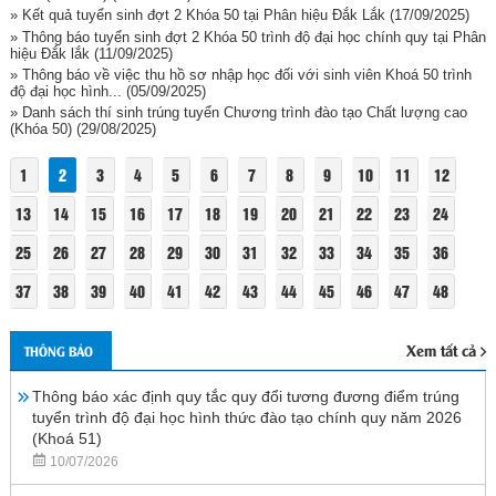
» Kết quả tuyển sinh đợt 2 Khóa 50 tại Phân hiệu Đắk Lắk
(17/09/2025)
» Thông báo tuyển sinh đợt 2 Khóa 50 trình độ đại học chính quy tại Phân
hiệu Đắk lắk
(11/09/2025)
» Thông báo về việc thu hồ sơ nhập học đối với sinh viên Khoá 50 trình
độ đại học hình...
(05/09/2025)
» Danh sách thí sinh trúng tuyển Chương trình đào tạo Chất lượng cao
(Khóa 50)
(29/08/2025)
1
2
3
4
5
6
7
8
9
10
11
12
13
14
15
16
17
18
19
20
21
22
23
24
25
26
27
28
29
30
31
32
33
34
35
36
37
38
39
40
41
42
43
44
45
46
47
48
Xem tất cả
THÔNG BÁO
Thông báo xác định quy tắc quy đổi tương đương điểm trúng
tuyển trình độ đại học hình thức đào tạo chính quy năm 2026
(Khoá 51)
10/07/2026