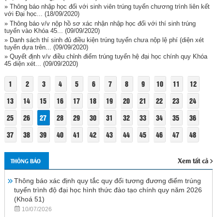
» Thông báo nhập học đối với sinh viên trúng tuyển chương trình liên kết
với Đại học...
(18/09/2020)
» Thông báo v/v nộp hồ sơ xác nhận nhập học đối với thí sinh trúng
tuyển vào Khóa 45...
(09/09/2020)
» Danh sách thí sinh đủ điều kiện trúng tuyển chưa nộp lệ phí (diện xét
tuyển dựa trên...
(09/09/2020)
» Quyết định v/v điều chỉnh điểm trúng tuyển hệ đại học chính quy Khóa
45 diện xét...
(09/09/2020)
1
2
3
4
5
6
7
8
9
10
11
12
13
14
15
16
17
18
19
20
21
22
23
24
25
26
27
28
29
30
31
32
33
34
35
36
37
38
39
40
41
42
43
44
45
46
47
48
Xem tất cả
THÔNG BÁO
Thông báo xác định quy tắc quy đổi tương đương điểm trúng
tuyển trình độ đại học hình thức đào tạo chính quy năm 2026
(Khoá 51)
10/07/2026