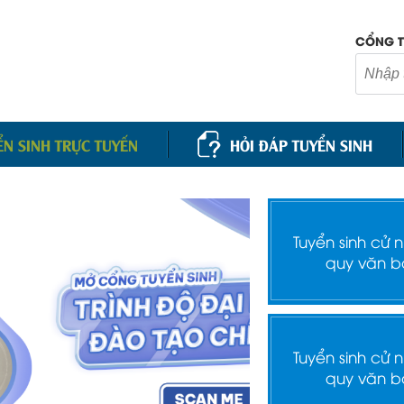
CỔNG T
ỂN SINH TRỰC TUYẾN
HỎI ĐÁP TUYỂN SINH
Tuyển sinh cử 
quy văn b
Tuyển sinh cử 
quy văn b