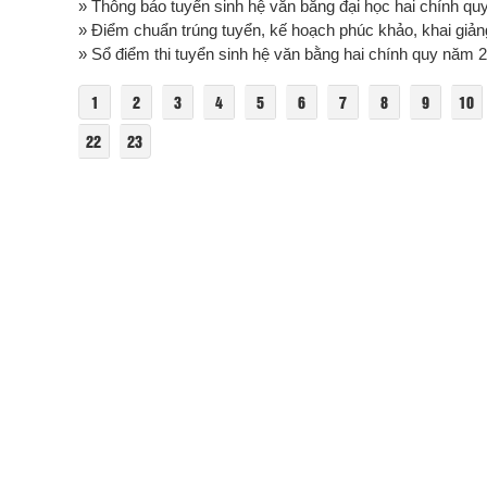
» Thông báo tuyển sinh hệ văn bằng đại học hai chính quy
» Điểm chuẩn trúng tuyển, kế hoạch phúc khảo, khai giảng
» Sổ điểm thi tuyển sinh hệ văn bằng hai chính quy năm 
1
2
3
4
5
6
7
8
9
10
22
23