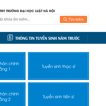
TĐT TRƯỜNG ĐẠI HỌC LUẬT HÀ NỘI
Tìm kiếm
THÔNG TIN TUYỂN SINH NĂM TRƯỚC
nhân chính
Tuyển sinh thạc sĩ
ằng 1
nhân chính
Tuyển sinh tiến sĩ
ằng 2