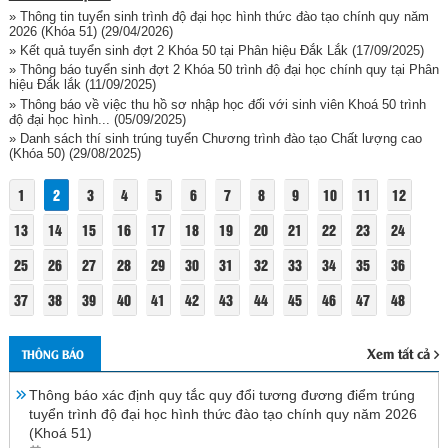
» Thông tin tuyển sinh trình độ đại học hình thức đào tạo chính quy năm
2026 (Khóa 51)
(29/04/2026)
» Kết quả tuyển sinh đợt 2 Khóa 50 tại Phân hiệu Đắk Lắk
(17/09/2025)
» Thông báo tuyển sinh đợt 2 Khóa 50 trình độ đại học chính quy tại Phân
hiệu Đắk lắk
(11/09/2025)
» Thông báo về việc thu hồ sơ nhập học đối với sinh viên Khoá 50 trình
độ đại học hình...
(05/09/2025)
» Danh sách thí sinh trúng tuyển Chương trình đào tạo Chất lượng cao
(Khóa 50)
(29/08/2025)
1
2
3
4
5
6
7
8
9
10
11
12
13
14
15
16
17
18
19
20
21
22
23
24
25
26
27
28
29
30
31
32
33
34
35
36
37
38
39
40
41
42
43
44
45
46
47
48
Xem tất cả
THÔNG BÁO
Thông báo xác định quy tắc quy đổi tương đương điểm trúng
tuyển trình độ đại học hình thức đào tạo chính quy năm 2026
(Khoá 51)