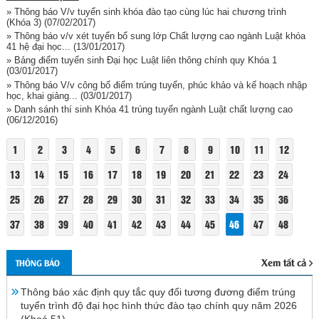
» Thông báo V/v tuyển sinh khóa đào tạo cùng lúc hai chương trình
(Khóa 3)
(07/02/2017)
» Thông báo v/v xét tuyển bổ sung lớp Chất lượng cao ngành Luật khóa
41 hệ đại học...
(13/01/2017)
» Bảng điểm tuyển sinh Đại học Luật liên thông chính quy Khóa 1
(03/01/2017)
» Thông báo V/v công bố điểm trúng tuyển, phúc khảo và kế hoạch nhập
học, khai giảng...
(03/01/2017)
» Danh sánh thí sinh Khóa 41 trúng tuyển ngành Luật chất lượng cao
(06/12/2016)
1
2
3
4
5
6
7
8
9
10
11
12
13
14
15
16
17
18
19
20
21
22
23
24
25
26
27
28
29
30
31
32
33
34
35
36
37
38
39
40
41
42
43
44
45
46
47
48
Xem tất cả
THÔNG BÁO
Thông báo xác định quy tắc quy đổi tương đương điểm trúng
tuyển trình độ đại học hình thức đào tạo chính quy năm 2026
(Khoá 51)