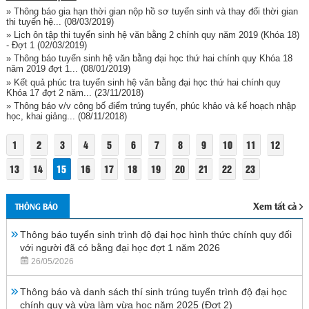
» Thông báo gia hạn thời gian nộp hồ sơ tuyển sinh và thay đổi thời gian
thi tuyển hệ...
(08/03/2019)
» Lịch ôn tập thi tuyển sinh hệ văn bằng 2 chính quy năm 2019 (Khóa 18)
- Đợt 1
(02/03/2019)
» Thông báo tuyển sinh hệ văn bằng đại học thứ hai chính quy Khóa 18
năm 2019 đợt 1...
(08/01/2019)
» Kết quả phúc tra tuyển sinh hệ văn bằng đại học thứ hai chính quy
Khóa 17 đợt 2 năm...
(23/11/2018)
» Thông báo v/v công bố điểm trúng tuyển, phúc khảo và kế hoạch nhập
học, khai giảng...
(08/11/2018)
1
2
3
4
5
6
7
8
9
10
11
12
13
14
15
16
17
18
19
20
21
22
23
Xem tất cả
THÔNG BÁO
Thông báo tuyển sinh trình độ đại học hình thức chính quy đối
với người đã có bằng đại học đợt 1 năm 2026
26/05/2026
Thông báo và danh sách thí sinh trúng tuyển trình độ đại học
chính quy và vừa làm vừa học năm 2025 (Đợt 2)