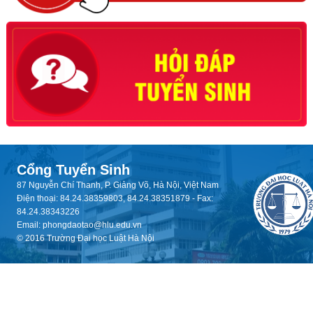
Cổng Tuyển Sinh
87 Nguyễn Chí Thanh, P. Giảng Võ, Hà Nội, Việt Nam
Điện thoại: 84.24.38359803, 84.24.38351879 - Fax:
84.24.38343226
Email: phongdaotao@hlu.edu.vn
© 2016 Trường Đại học Luật Hà Nội