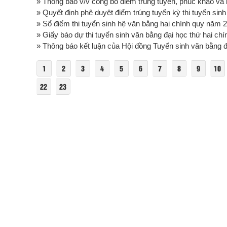
» Thông báo v/v công bố điểm trúng tuyển, phúc khảo và k
» Quyết định phê duyệt điểm trúng tuyển kỳ thi tuyển sinh
» Sổ điểm thi tuyển sinh hệ văn bằng hai chính quy năm 
» Giấy báo dự thi tuyển sinh văn bằng đại học thứ hai chí
» Thông báo kết luận của Hội đồng Tuyển sinh văn bằng đạ
1
2
3
4
5
6
7
8
9
10
22
23