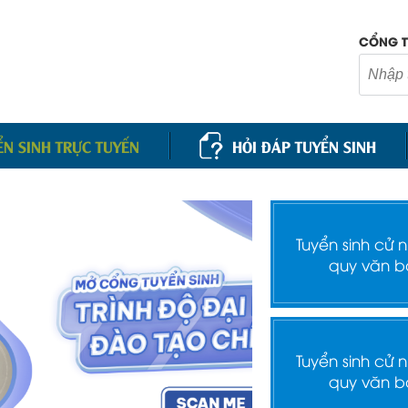
CỔNG T
ỂN SINH TRỰC TUYẾN
HỎI ĐÁP TUYỂN SINH
Tuyển sinh cử 
quy văn b
Tuyển sinh cử 
quy văn b