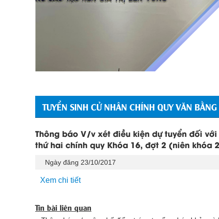
TUYỂN SINH CỬ NHÂN CHÍNH QUY VĂN BẰNG
Thông báo V/v xét điều kiện dự tuyển đối với
thứ hai chính quy Khóa 16, đợt 2 (niên khóa 
Ngày đăng 23/10/2017
Xem chi tiết
Tin bài liên quan