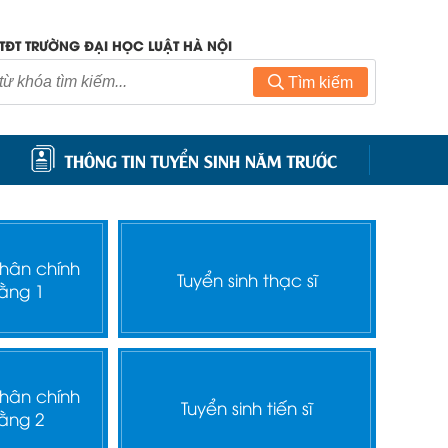
TĐT TRƯỜNG ĐẠI HỌC LUẬT HÀ NỘI
Tìm kiếm
THÔNG TIN TUYỂN SINH NĂM TRƯỚC
nhân chính
Tuyển sinh thạc sĩ
ằng 1
nhân chính
Tuyển sinh tiến sĩ
ằng 2