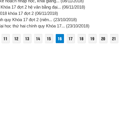
ế hoạch nhập học, khai giảng...
(08/11/2018)
 Khóa 17 đợt 2 hệ văn bằng đại...
(06/11/2018)
2018 khóa 17 đợt 2
(06/11/2018)
nh quy Khóa 17 đợt 2 (niên...
(23/10/2018)
i học thứ hai chính quy Khóa 17...
(23/10/2018)
11
12
13
14
15
16
17
18
19
20
21