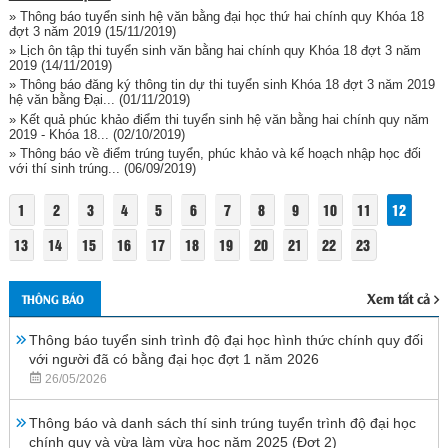
» Thông báo tuyển sinh hệ văn bằng đại học thứ hai chính quy Khóa 18
đợt 3 năm 2019
(15/11/2019)
» Lịch ôn tập thi tuyển sinh văn bằng hai chính quy Khóa 18 đợt 3 năm
2019
(14/11/2019)
» Thông báo đăng ký thông tin dự thi tuyển sinh Khóa 18 đợt 3 năm 2019
hệ văn bằng Đại...
(01/11/2019)
» Kết quả phúc khảo điểm thi tuyển sinh hệ văn bằng hai chính quy năm
2019 - Khóa 18...
(02/10/2019)
» Thông báo về điểm trúng tuyển, phúc khảo và kế hoạch nhập học đối
với thí sinh trúng...
(06/09/2019)
1
2
3
4
5
6
7
8
9
10
11
12
13
14
15
16
17
18
19
20
21
22
23
Xem tất cả
THÔNG BÁO
Thông báo tuyển sinh trình độ đại học hình thức chính quy đối
với người đã có bằng đại học đợt 1 năm 2026
26/05/2026
Thông báo và danh sách thí sinh trúng tuyển trình độ đại học
chính quy và vừa làm vừa học năm 2025 (Đợt 2)