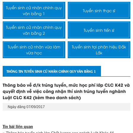
Tuyển sinh cử nhân chính quy
Tuyển sinh thạc sĩ
văn bằng 1
Tuyển sinh cử nhân chính quy
Tuyển sinh tiến sĩ
văn bằng 2
Tuyển sinh cử nhân vừa làm
Tuyển sinh tại phân hiệu Đắk
vừa học
Lắk
THÔNG TIN TUYỂN SINH CỬ NHÂN CHÍNH QUY VĂN BẰNG 1
Thông báo về đ/k trúng tuyển, mức học phí lớp CLC K42 và
quyết định về việc công nhận thí sinh trúng tuyển nghành
Luật CLC K42 (kèm theo danh sách)
Ngày đăng 07/09/2017
Tin bài liên quan