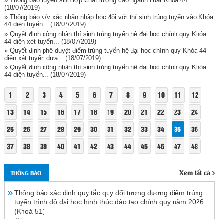
» Thông báo tuyển sinh lớp Chất lượng cao ngành Luật Khóa 44
(18/07/2019)
» Thông báo v/v xác nhận nhập học đối với thí sinh trúng tuyển vào Khóa
44 diện tuyển...
(18/07/2019)
» Quyết định công nhận thí sinh trúng tuyển hệ đại học chính quy Khóa
44 diện xét tuyển...
(18/07/2019)
» Quyết định phê duyệt điểm trúng tuyển hệ đại học chính quy Khóa 44
diện xét tuyển dựa...
(18/07/2019)
» Quyết định công nhận thí sinh trúng tuyển hệ đại học chính quy Khóa
44 diện tuyển...
(18/07/2019)
1
2
3
4
5
6
7
8
9
10
11
12
13
14
15
16
17
18
19
20
21
22
23
24
25
26
27
28
29
30
31
32
33
34
35
36
37
38
39
40
41
42
43
44
45
46
47
48
Xem tất cả
THÔNG BÁO
Thông báo xác định quy tắc quy đổi tương đương điểm trúng
tuyển trình độ đại học hình thức đào tạo chính quy năm 2026
(Khoá 51)