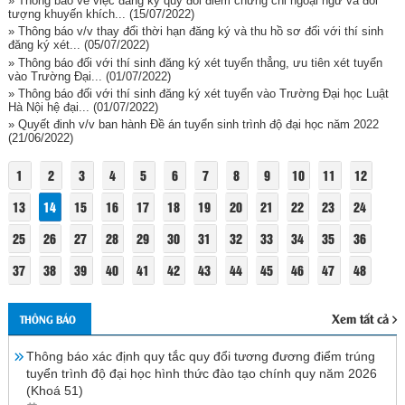
» Thông báo về việc đăng ký quy đổi điểm chứng chỉ ngoại ngữ và đối
tượng khuyến khích...
(15/07/2022)
» Thông báo v/v thay đổi thời hạn đăng ký và thu hồ sơ đối với thí sinh
đăng ký xét...
(05/07/2022)
» Thông báo đối với thí sinh đăng ký xét tuyển thẳng, ưu tiên xét tuyển
vào Trường Đại...
(01/07/2022)
» Thông báo đối với thí sinh đăng ký xét tuyển vào Trường Đại học Luật
Hà Nội hệ đại...
(01/07/2022)
» Quyết đinh v/v ban hành Đề án tuyển sinh trình độ đại học năm 2022
(21/06/2022)
1
2
3
4
5
6
7
8
9
10
11
12
13
14
15
16
17
18
19
20
21
22
23
24
25
26
27
28
29
30
31
32
33
34
35
36
37
38
39
40
41
42
43
44
45
46
47
48
Xem tất cả
THÔNG BÁO
Thông báo xác định quy tắc quy đổi tương đương điểm trúng
tuyển trình độ đại học hình thức đào tạo chính quy năm 2026
(Khoá 51)