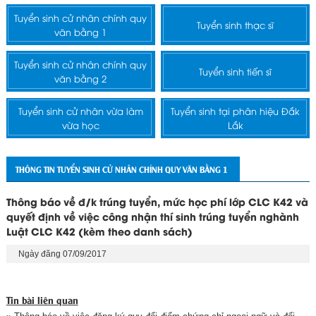
Tuyển sinh cử nhân chính quy
Tuyển sinh thạc sĩ
văn bằng 1
Tuyển sinh cử nhân chính quy
Tuyển sinh tiến sĩ
văn bằng 2
Tuyển sinh cử nhân vừa làm
Tuyển sinh tại phân hiệu Đắk
vừa học
Lắk
THÔNG TIN TUYỂN SINH CỬ NHÂN CHÍNH QUY VĂN BẰNG 1
Thông báo về đ/k trúng tuyển, mức học phí lớp CLC K42 và
quyết định về việc công nhận thí sinh trúng tuyển nghành
Luật CLC K42 (kèm theo danh sách)
Ngày đăng 07/09/2017
Tin bài liên quan