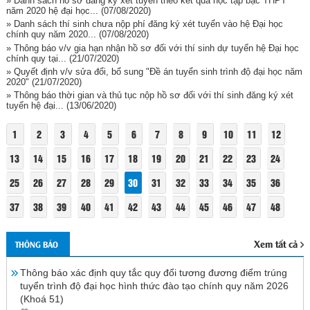
» Danh sách hồ sơ đăng ký xét tuyến theo kết quả học tập bậc THPT
năm 2020 hệ đại học...
(07/08/2020)
» Danh sách thí sinh chưa nộp phí đăng ký xét tuyển vào hệ Đại học
chính quy năm 2020...
(07/08/2020)
» Thông báo v/v gia hạn nhận hồ sơ đối với thí sinh dự tuyển hệ Đại học
chính quy tại...
(21/07/2020)
» Quyết định v/v sửa đổi, bổ sung "Đề án tuyển sinh trình độ đại học năm
2020"
(21/07/2020)
» Thông báo thời gian và thủ tục nộp hồ sơ đối với thí sinh đăng ký xét
tuyển hệ đại...
(13/06/2020)
1
2
3
4
5
6
7
8
9
10
11
12
13
14
15
16
17
18
19
20
21
22
23
24
25
26
27
28
29
30
31
32
33
34
35
36
37
38
39
40
41
42
43
44
45
46
47
48
Xem tất cả
THÔNG BÁO
Thông báo xác định quy tắc quy đổi tương đương điểm trúng
tuyển trình độ đại học hình thức đào tạo chính quy năm 2026
(Khoá 51)