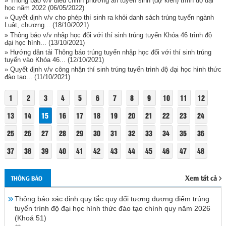
» Thông báo v/v điều chỉnh phương án tuyển sinh (dự kiến) trình độ đại
học năm 2022
(06/05/2022)
» Quyết định v/v cho phép thí sinh ra khỏi danh sách trúng tuyển ngành
Luật, chương...
(18/10/2021)
» Thông báo v/v nhập học đối với thí sinh trúng tuyển Khóa 46 trình độ
đại học hình...
(13/10/2021)
» Hướng dân tải Thông báo trúng tuyển nhập học đối với thí sinh trúng
tuyển vào Khóa 46...
(12/10/2021)
» Quyết định v/v công nhận thí sinh trúng tuyển trình độ đại học hình thức
đào tạo...
(11/10/2021)
1
2
3
4
5
6
7
8
9
10
11
12
13
14
15
16
17
18
19
20
21
22
23
24
25
26
27
28
29
30
31
32
33
34
35
36
37
38
39
40
41
42
43
44
45
46
47
48
Xem tất cả
THÔNG BÁO
Thông báo xác định quy tắc quy đổi tương đương điểm trúng
tuyển trình độ đại học hình thức đào tạo chính quy năm 2026
(Khoá 51)