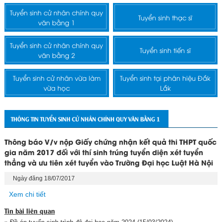
Tuyển sinh cử nhân chính quy
Tuyển sinh thạc sĩ
văn bằng 1
Tuyển sinh cử nhân chính quy
Tuyển sinh tiến sĩ
văn bằng 2
Tuyển sinh cử nhân vừa làm
Tuyển sinh tại phân hiệu Đắk
vừa học
Lắk
THÔNG TIN TUYỂN SINH CỬ NHÂN CHÍNH QUY VĂN BẰNG 1
Thông báo V/v nộp Giấy chứng nhận kết quả thi THPT quốc
gia năm 2017 đối với thí sinh trúng tuyển diện xét tuyển
thẳng và ưu tiên xét tuyển vào Trường Đại học Luật Hà Nội
Ngày đăng 18/07/2017
Xem chi tiết
Tin bài liên quan