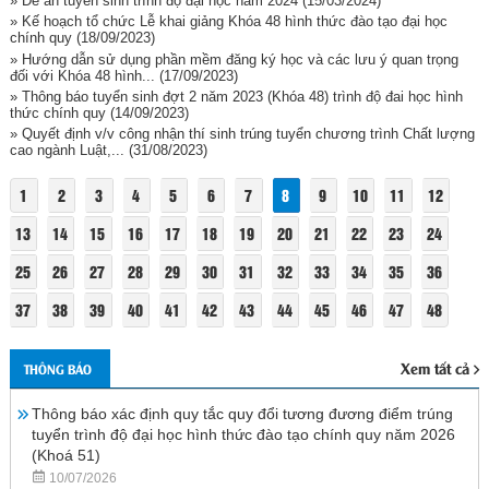
» Đề án tuyển sinh trình độ đại học năm 2024
(15/03/2024)
» Kế hoạch tổ chức Lễ khai giảng Khóa 48 hình thức đào tạo đại học
chính quy
(18/09/2023)
» Hướng dẫn sử dụng phần mềm đăng ký học và các lưu ý quan trọng
đối với Khóa 48 hình...
(17/09/2023)
» Thông báo tuyển sinh đợt 2 năm 2023 (Khóa 48) trình độ đai học hình
thức chính quy
(14/09/2023)
» Quyết định v/v công nhận thí sinh trúng tuyển chương trình Chất lượng
cao ngành Luật,...
(31/08/2023)
1
2
3
4
5
6
7
8
9
10
11
12
13
14
15
16
17
18
19
20
21
22
23
24
25
26
27
28
29
30
31
32
33
34
35
36
37
38
39
40
41
42
43
44
45
46
47
48
Xem tất cả
THÔNG BÁO
Thông báo xác định quy tắc quy đổi tương đương điểm trúng
tuyển trình độ đại học hình thức đào tạo chính quy năm 2026
(Khoá 51)
10/07/2026