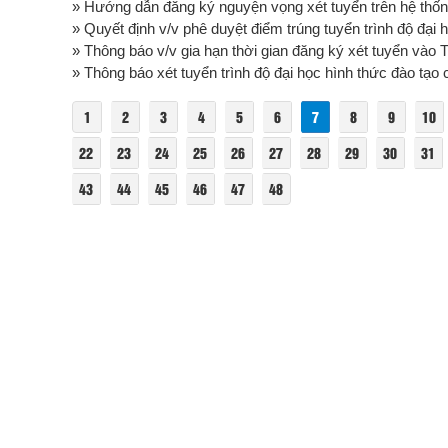
» Hướng dẫn đăng ký nguyện vọng xét tuyển trên hệ thố
» Quyết định v/v phê duyệt điểm trúng tuyển trình độ đại h
» Thông báo v/v gia hạn thời gian đăng ký xét tuyển vào 
» Thông báo xét tuyển trình độ đại học hình thức đào tạo
1
2
3
4
5
6
7
8
9
10
22
23
24
25
26
27
28
29
30
31
43
44
45
46
47
48