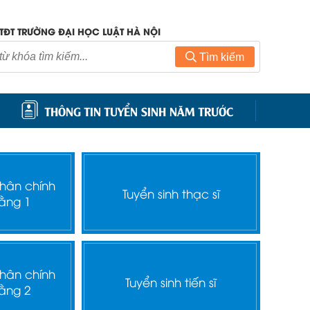
TĐT TRƯỜNG ĐẠI HỌC LUẬT HÀ NỘI
Tìm kiếm
THÔNG TIN TUYỂN SINH NĂM TRƯỚC
nhân chính
Tuyển sinh thạc sĩ
ằng 1
nhân chính
Tuyển sinh tiến sĩ
ằng 2