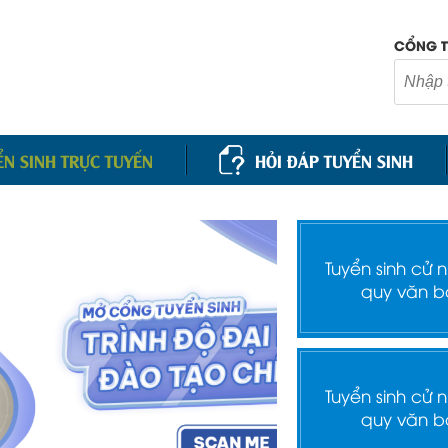
CỔNG T
ỂN SINH TRỰC TUYẾN
HỎI ĐÁP TUYỂN SINH
Tuyển sinh cử 
quy văn b
Tuyển sinh cử 
quy văn b