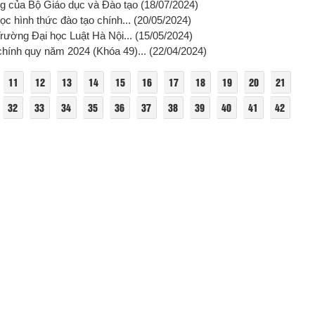
ng của Bộ Giáo dục và Đào tạo
(18/07/2024)
ọc hình thức đào tạo chính...
(20/05/2024)
Trường Đại học Luật Hà Nội...
(15/05/2024)
 chính quy năm 2024 (Khóa 49)...
(22/04/2024)
11
12
13
14
15
16
17
18
19
20
21
32
33
34
35
36
37
38
39
40
41
42