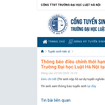
CỔNG TTĐT TRƯỜNG ĐẠI HỌC LUẬT HÀ NỘI
Cổng tuyển si
TRƯỜNG ĐẠI HỌC LUẬ
TRANG CHỦ
ĐĂNG KÝ TUYỂN SIN
Tuyển sinh tiến sĩ
Thông báo điều chỉnh thời hạn
Trường Đại học Luật Hà Nội tạ
Đăng vào 22/05/2026 16:23
Xem chi tiết
(Thí sinh nộp hồ sơ dự tuyển nghiên
Thí sinh xem thông báo tuyển sinh
tại đây
Tin bài liên quan