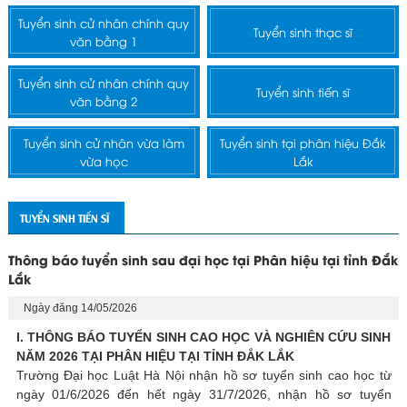
Tuyển sinh cử nhân chính quy
Tuyển sinh thạc sĩ
văn bằng 1
Tuyển sinh cử nhân chính quy
Tuyển sinh tiến sĩ
văn bằng 2
Tuyển sinh cử nhân vừa làm
Tuyển sinh tại phân hiệu Đắk
vừa học
Lắk
TUYỂN SINH TIẾN SĨ
Thông báo tuyển sinh sau đại học tại Phân hiệu tại tỉnh Đắk
Lắk
Ngày đăng 14/05/2026
I. THÔNG BÁO TUYỂN SINH CAO HỌC VÀ NGHIÊN CỨU SINH
NĂM 2026 TẠI PHÂN HIỆU TẠI TỈNH ĐẮK LẮK
Trường Đại học Luật Hà Nội nhận hồ sơ tuyển sinh cao học từ
ngày 01/6/2026 đến hết ngày 31/7/2026, nhận hồ sơ tuyển