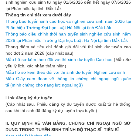
sinh nghiên cứu sinh từ ngày 01/6/2026 đến hết ngày 07/6/2026
tại Phân hiệu tại tỉnh Đắk Lắk .
Thông tin chi tiết xem dưới đây
Thông báo tuyển sinh cao học và nghiên cứu sinh năm 2026 tại
Phân hiệu Trường Đại học Luật Hà Nội tại tỉnh Đắk Lắk
Thông báo điều chỉnh thời hạn tuyển sinh nghiên cứu sinh năm
2026 tại Phân hiệu Trường Đại học Luật Hà Nội tại tỉnh Đắk Lắk
Thang điểm và tiêu chí đánh giá đối với thí sinh dự tuyển cao
học đợt 2 năm 2026 (cập nhật sau)
Mẫu hồ sơ kèm theo đối với thí sinh dự tuyển Cao học
(Mẫu Sơ
yếu lý lịch, xác nhận thâm niên)
Mẫu hồ sơ kèm theo đối với thí sinh dự tuyển Nghiên cứu sinh
Mẫu Giấy cam đoan về thông tin chứng chỉ ngoại ngữ quốc
tế (minh chứng cho năng lực ngoại ngữ)
Link đăng ký dự tuyển
(Cập nhật sau, Phiếu đăng ký dự tuyển được xuất từ hệ thống
sau khi thí sinh đã đăng ký dự tuyển trực tuyến)
II. QUY ĐỊNH VỀ VĂN BẰNG, CHỨNG CHỈ NGOẠI NGỮ SỬ
DỤNG TRONG TUYỂN SINH TRÌNH ĐỘ THẠC SĨ, TIẾN SĨ