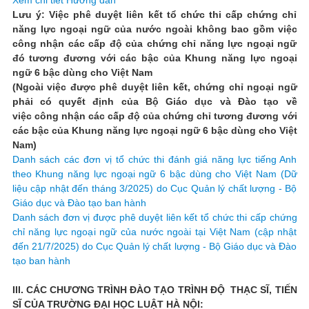
Xem chi tiết Hướng dẫn
Lưu ý: Việc phê duyệt liên kết tổ chức thi cấp chứng chỉ
năng lực ngoại ngữ của nước ngoài không bao gồm việc
công nhận các cấp độ của chứng chỉ năng lực ngoại ngữ
đó tương đương với các bậc của Khung năng lực ngoại
ngữ 6 bậc dùng cho Việt Nam
(Ngoài việc được phê duyệt liên kết, chứng chỉ ngoại ngữ
phải có quyết định của Bộ Giáo dục và Đào tạo về
việc công nhận các cấp độ của chứng chỉ tương đương với
các bậc của Khung năng lực ngoại ngữ 6 bậc dùng cho Việt
Nam)
Danh sách các đơn vị tổ chức thi đánh giá năng lực tiếng Anh
theo Khung năng lực ngoại ngữ 6 bậc dùng cho Việt Nam (Dữ
liệu cập nhật đến tháng 3/2025) do Cục Quản lý chất lượng - Bộ
Giáo dục và Đào tạo ban hành
Danh sách đơn vị được phê duyệt liên kết tổ chức thi cấp chứng
chỉ năng lực ngoại ngữ của nước ngoài tại Việt Nam (cập nhật
đến 21/7/2025) do Cục Quản lý chất lượng - Bộ Giáo dục và Đào
tạo ban hành
III. CÁC CHƯƠNG TRÌNH ĐÀO TẠO TRÌNH ĐỘ THẠC SĨ, TIẾN
SĨ CỦA TRƯỜNG ĐẠI HỌC LUẬT HÀ NỘI: