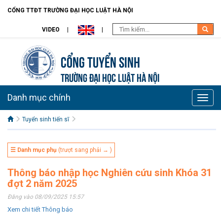
CỔNG TTĐT TRƯỜNG ĐẠI HỌC LUẬT HÀ NỘI
VIDEO
Cổng tuyển sinh
TRƯỜNG ĐẠI HỌC LUẬT HÀ NỘI
Danh mục chính
Toggle
naviga
Tuyển sinh tiến sĩ
☰ Danh mục phụ
(trượt sang phải → )
Thông báo nhập học Nghiên cứu sinh Khóa 31
đợt 2 năm 2025
Đăng vào 08/09/2025 15:57
Xem chi tiết Thông báo