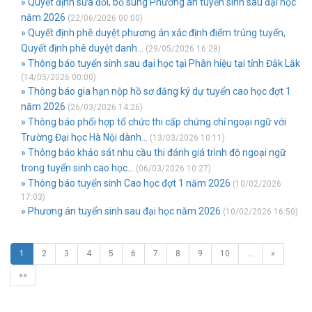
» Quyết định sửa đổi, bổ sung Phương án tuyển sinh sau đại học
năm 2026
(22/06/2026 00:00)
» Quyết định phê duyệt phương án xác định điểm trúng tuyển,
Quyết định phê duyệt danh...
(29/05/2026 16:28)
» Thông báo tuyển sinh sau đại học tại Phân hiệu tại tỉnh Đắk Lắk
(14/05/2026 00:00)
» Thông báo gia hạn nộp hồ sơ đăng ký dự tuyển cao học đợt 1
năm 2026
(26/03/2026 14:26)
» Thông báo phối hợp tổ chức thi cấp chứng chỉ ngoại ngữ với
Trường Đại học Hà Nội dành...
(13/03/2026 10:11)
» Thông báo khảo sát nhu cầu thi đánh giá trình độ ngoại ngữ
trong tuyển sinh cao học...
(06/03/2026 10:27)
» Thông báo tuyển sinh Cao học đợt 1 năm 2026
(10/02/2026
17:03)
» Phương án tuyển sinh sau đại học năm 2026
(10/02/2026 16:50)
1
2
3
4
5
6
7
8
9
10
…
»
»»