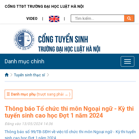
CỔNG TTĐT TRƯỜNG ĐẠI HỌC LUẬT HÀ NỘI
VIDEO
Cổng tuyển sinh
TRƯỜNG ĐẠI HỌC LUẬT HÀ NỘI
Danh mục chính
Toggle
naviga
Tuyển sinh thạc sĩ
☰ Danh mục phụ
(trượt sang phải → )
Thông báo Tổ chức thi môn Ngoại ngữ - Kỳ thi
tuyển sinh cao học Đợt 1 năm 2024
Đăng vào 13/05/2024 14:36
Thông báo số 99/TB-SĐH về việc tổ chức thi môn Ngoại ngữ - Kỳ thi tuyển
sinh cao học Đợt 1 năm 2024