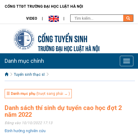
CỔNG TTĐT TRƯỜNG ĐẠI HỌC LUẬT HÀ NỘI
VIDEO
Cổng tuyển sinh
TRƯỜNG ĐẠI HỌC LUẬT HÀ NỘI
Danh mục chính
Toggle
naviga
Tuyển sinh thạc sĩ
☰ Danh mục phụ
(trượt sang phải → )
Danh sách thí sinh dự tuyển cao học đợt 2
năm 2022
Đăng vào 10/10/2022 17:13
Định hướng nghiên cứu