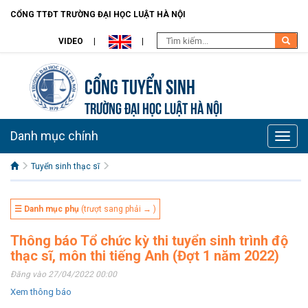
CỔNG TTĐT TRƯỜNG ĐẠI HỌC LUẬT HÀ NỘI
VIDEO
Cổng tuyển sinh
TRƯỜNG ĐẠI HỌC LUẬT HÀ NỘI
Danh mục chính
Toggle
naviga
Tuyển sinh thạc sĩ
☰ Danh mục phụ
(trượt sang phải → )
Thông báo Tổ chức kỳ thi tuyển sinh trình độ
thạc sĩ, môn thi tiếng Anh (Đợt 1 năm 2022)
Đăng vào 27/04/2022 00:00
Xem thông báo