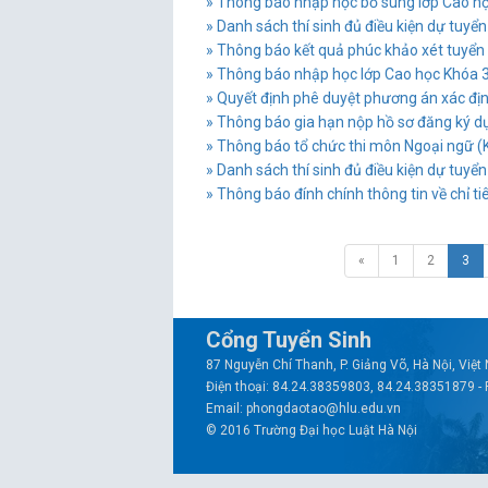
» Thông báo nhập học bổ sung lớp Cao học
» Danh sách thí sinh đủ điều kiện dự tuyể
» Thông báo kết quả phúc khảo xét tuyể
» Thông báo nhập học lớp Cao học Khóa 33
» Quyết định phê duyệt phương án xác địn
» Thông báo gia hạn nộp hồ sơ đăng ký dự
» Thông báo tổ chức thi môn Ngoại ngữ (K
» Danh sách thí sinh đủ điều kiện dự tuyển
» Thông báo đính chính thông tin về chỉ tiê
«
1
2
3
Cổng Tuyển Sinh
87 Nguyễn Chí Thanh, P. Giảng Võ, Hà Nội, Việ
Điện thoại: 84.24.38359803, 84.24.38351879 -
Email: phongdaotao@hlu.edu.vn
© 2016 Trường Đại học Luật Hà Nội