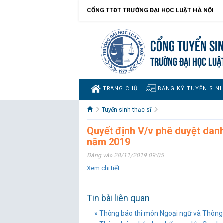
CỔNG TTĐT TRƯỜNG ĐẠI HỌC LUẬT HÀ NỘI
Cổng tuyển si
TRƯỜNG ĐẠI HỌC LUẬ
TRANG CHỦ
ĐĂNG KÝ TUYỂN SIN
Tuyển sinh thạc sĩ
Quyết định V/v phê duyệt danh
năm 2019
Đăng vào 28/11/2019 09:05
Xem chi tiết
Tin bài liên quan
» Thông báo thi môn Ngoại ngữ và Thông b