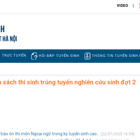
VIDEO
nh
T HÀ NỘI
H TRỰC TUYẾN
THÔNG TIN TUYỂN SINH
HỎI ĐÁP TUYỂN SINH
 sách thí sinh trúng tuyển nghiên cứu sinh đợt 2
áo ôn thi môn Ngoại ngữ trong kỳ tuyển sinh cao...
(22/07/2025 16:59)