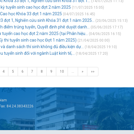
 Khóa 33 đợt 1, Nghiên cứu sinh Khóa 31 đợt 1...
(14/07/2025 11:13)
n kỳ tuyển sinh cao học đợt 2 năm 2025
(11/07/2025 15:05)
n Cao học Khóa 33 đợt 1 năm 2025
(04/07/2025 16:45)
 đợt 1, Nghiên cứu sinh Khóa 31 đợt 1 năm 2025...
(20/06/2025 15:13)
h điểm trúng tuyển, Quyết định phê duyệt danh...
(05/06/2025 17:17)
 tuyển cao học đợt 2 năm 2025 (tại Phân hiệu...
(04/06/2025 16:15)
ỳ thi tuyển sinh cao học Đợt 1 năm 2025)
(21/04/2025 00:00)
 và danh sách thí sinh không đủ điều kiện dự...
(18/04/2025 19:10)
u tuyển sinh đối với ngành Luật kinh tế,...
(18/04/2025 17:20)
4
5
6
7
8
9
10
…
»
»»
t Nam
 Fax: 84.24.38343226