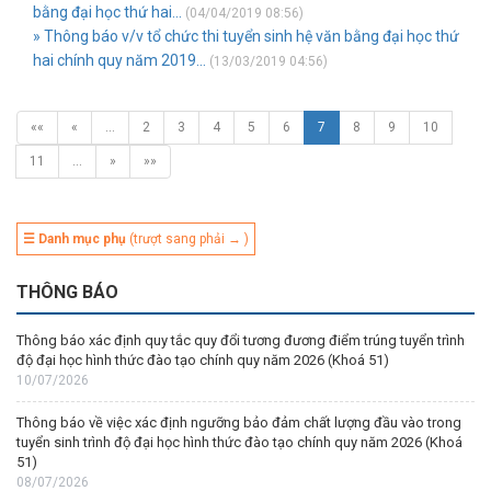
bằng đại học thứ hai...
(04/04/2019 08:56)
» Thông báo v/v tổ chức thi tuyển sinh hệ văn bằng đại học thứ
hai chính quy năm 2019...
(13/03/2019 04:56)
««
«
…
2
3
4
5
6
7
8
9
10
11
…
»
»»
☰ Danh mục phụ
(trượt sang phải → )
THÔNG BÁO
Thông báo xác định quy tắc quy đổi tương đương điểm trúng tuyển trình
độ đại học hình thức đào tạo chính quy năm 2026 (Khoá 51)
10/07/2026
Thông báo về việc xác định ngưỡng bảo đảm chất lượng đầu vào trong
tuyển sinh trình độ đại học hình thức đào tạo chính quy năm 2026 (Khoá
51)
08/07/2026