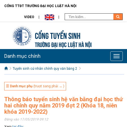
CỔNG TTĐT TRƯỜNG ĐẠI HỌC LUẬT HÀ NỘI
VIDEO
Cổng tuyển sinh
TRƯỜNG ĐẠI HỌC LUẬT HÀ NỘI
Danh mục chính
Toggle
naviga
Tuyển sinh cử nhân chính quy văn bằng 2
☰ Danh mục phụ
(trượt sang phải → )
Thông báo tuyển sinh hệ văn bằng đại học thứ
hai chính quy năm 2019 đợt 2 (Khóa 18, niên
khóa 2019-2022)
Đăng vào 17/05/2019 09:12
Xem
tại đây